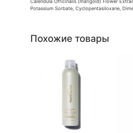
Calendula Officinalis (marigold) Flower Ext
Potassium Sorbate, Cyclopentasiloxane, Dimeth
Похожие товары