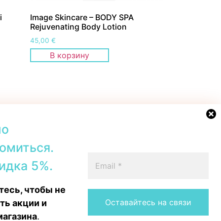
i
Image Skincare – BODY SPA
Rejuvenating Body Lotion
45,00
€
В корзину
но
омиться.
42b, Tallinn
+372 56567067
идка 5%.
00–19:00
Telegram
 16:00
WhatsApp
есь, чтобы не
15:00
Messenger
Instagram
ть акции и
магазина
.