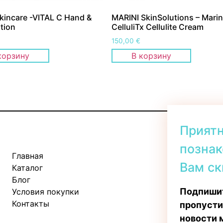
kincare -VITAL C Hand &
MARINI SkinSolutions – Marin
tion
CelluliTx Cellulite Cream
150,00
€
корзину
В корзину
Прият
познак
Главная
Kadaka tee 
Вам ск
Каталог
Пн-Пт: 11:
Блог
Сб: 10:00 -
Подпишит
Условия покупки
Вс: 11:00 - 
Контакты
пропусти
новости 