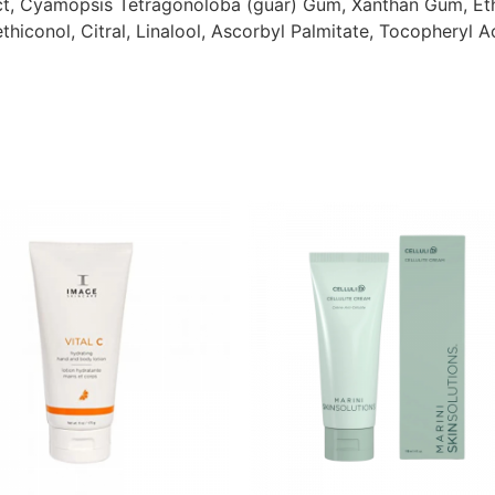
ract, Cyamopsis Tetragonoloba (guar) Gum, Xanthan Gum, Et
iconol, Citral, Linalool, Ascorbyl Palmitate, Tocopheryl A