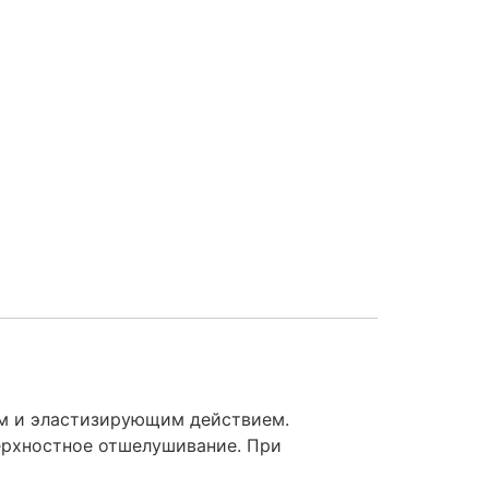
им и эластизирующим действием.
ерхностное отшелушивание. При