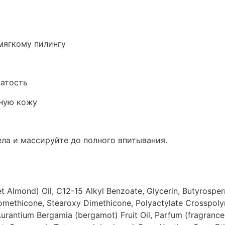
мягкому пилингу
ватость
нную кожу
ла и массируйте до полного впитывания.
 Almond) Oil, C12-15 Alkyl Benzoate, Glycerin, Butyrosperm
lomethicone, Stearoxy Dimethicone, Polyactylate Crosspoly
antium Bergamia (bergamot) Fruit Oil, Parfum (fragrance),