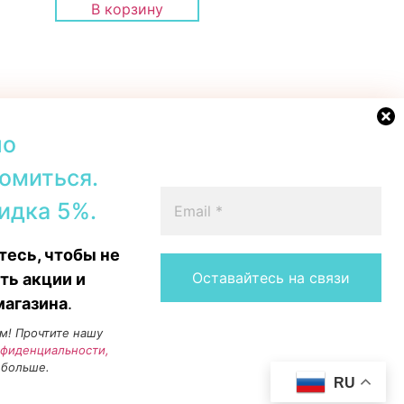
В корзину
но
омиться.
42b, Tallinn
+372 56567067
идка 5%.
00–19:00
Telegram
 16:00
WhatsApp
есь, чтобы не
15:00
Messenger
Instagram
ть акции и
магазина
.
м! Прочтите нашу
нфиденциальности,
 больше.
RU