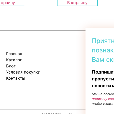
корзину
В корзину
Прият
познак
Главная
Kadaka tee 
Вам ск
Каталог
Пн-Пт: 11:
Блог
Сб: 10:00 -
Подпишит
Условия покупки
Вс: 11:00 - 
Контакты
пропусти
новости 
Мы не спами
политику ко
чтобы узнать