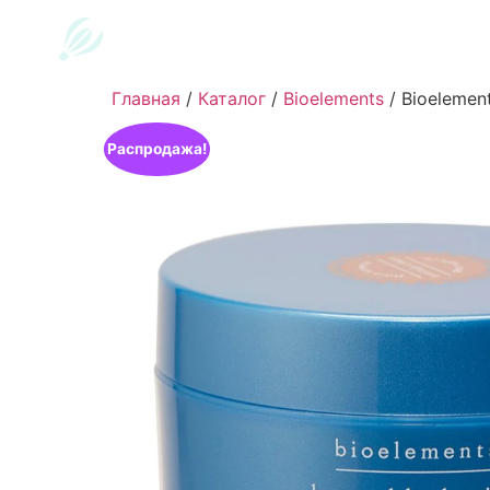
Главная
/
Каталог
/
Bioelements
/
Bioelemen
Распродажа!