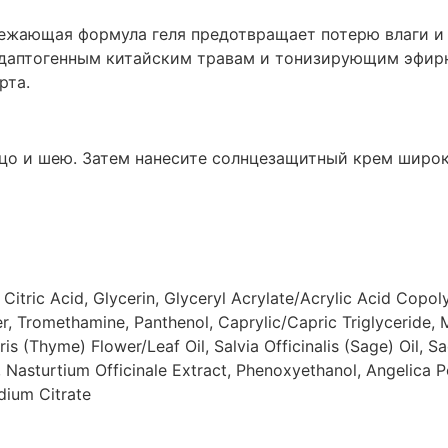
ежающая формула геля предотвращает потерю влаги и
 адаптогенным китайским травам и тонизирующим эфир
рта.
цо и шею. Затем нанесите солнцезащитный крем широк
Citric Acid, Glycerin, Glyceryl Acrylate/Acrylic Acid Copoly
r, Tromethamine, Panthenol, Caprylic/Capric Triglyceride, 
is (Thyme) Flower/Leaf Oil, Salvia Officinalis (Sage) Oil, S
, Nasturtium Officinale Extract, Phenoxyethanol, Angelica 
dium Citrate