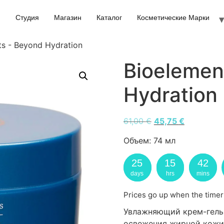
Студия
Магазин
Каталог
Косметические Марки
ts - Beyond Hydration
Bioelemen
Hydration
61,00
€
45,75
€
Объем:
74 мл
25
15
42
days
hrs
mins
Prices go up when the timer
Увлажняющий крем-гель 
освежения жирной кожи