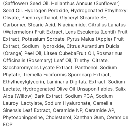
(Safflower) Seed Oil, Helianthus Annuus (Sunflower)
Seed Oil. Hydrogen Peroxide, Hydrogenated Ethylhexyl
Olivate, Phenoxyethanol, Glyceryl Stearate SE,
Carbomer, Stearic Acid, Niacinamide, Citrullus Lanatus
(Watermelon) Fruit Extract, Lens Esculenta (Lentil) Fruit
Extract, Potassium Sorbate, Pyrus Malus (Apple) Fruit
Extract, Sodium Hydroxide, Citrus Aurantium Dulcis
(Orange) Peel Oil, Litsea CubebaFruit Oil, Rosmarinus
Officinalis (Rosemary) Leaf Oil, Triethyl Citrate,
Saccharomyces Lysate Extract, Panthenol, Sodium
Phytate, Tremella Fuciformis Sporocarp Extract,
Ethylhexylglycerin, Laminaria Digitata Extract, Sodium
Lactate, Hydrogenated Olive Oil Unsaponifiables, Salix
Alba (Willow) Bark Extract, Sodium PCA, Sodium
Lauroyl Lactylate, Sodium Hyaluronate, Camellia
Sinensis Leaf Extract, Ceramide NP, Ceramide AP,
Phytosphingosine, Cholesterol, Xanthan Gum, Ceramide
EOP