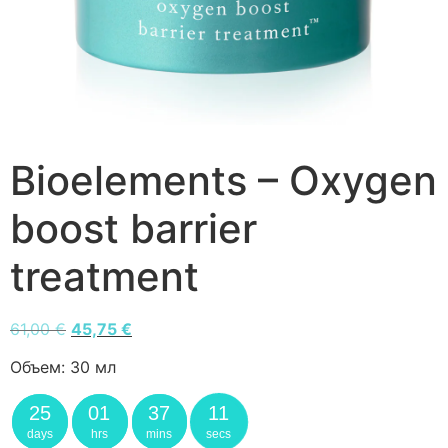
Bioelements – Oxygen
boost barrier
treatment
61,00
€
45,75
€
Объем:
30 мл
25
01
37
11
days
hrs
mins
secs