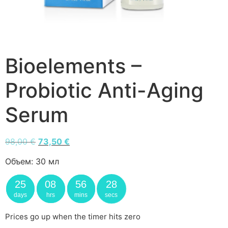
Bioelements –
Probiotic Anti-Aging
Serum
98,00
€
73,50
€
Объем:
30 мл
25
08
56
28
days
hrs
mins
secs
Prices go up when the timer hits zero