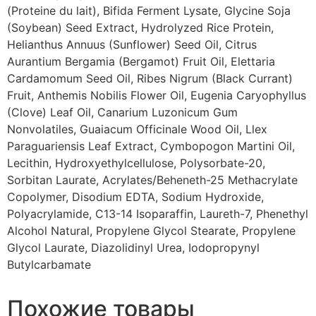
(Proteine du lait), Bifida Ferment Lysate, Glycine Soja
(Soybean) Seed Extract, Hydrolyzed Rice Protein,
Helianthus Annuus (Sunflower) Seed Oil, Citrus
Aurantium Bergamia (Bergamot) Fruit Oil, Elettaria
Cardamomum Seed Oil, Ribes Nigrum (Black Currant)
Fruit, Anthemis Nobilis Flower Oil, Eugenia Caryophyllus
(Clove) Leaf Oil, Canarium Luzonicum Gum
Nonvolatiles, Guaiacum Officinale Wood Oil, Llex
Paraguariensis Leaf Extract, Cymbopogon Martini Oil,
Lecithin, Hydroxyethylcellulose, Polysorbate-20,
Sorbitan Laurate, Acrylates/Beheneth-25 Methacrylate
Copolymer, Disodium EDTA, Sodium Hydroxide,
Polyacrylamide, C13-14 Isoparaffin, Laureth-7, Phenethyl
Alcohol Natural, Propylene Glycol Stearate, Propylene
Glycol Laurate, Diazolidinyl Urea, Iodopropynyl
Butylcarbamate
Похожие товары