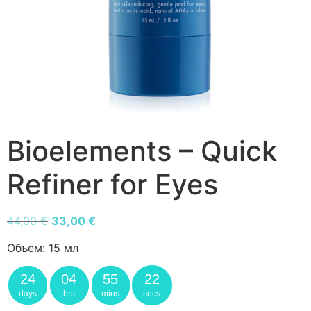
Bioelements – Quick
Refiner for Eyes
44,00
€
33,00
€
Объем:
15 мл
24
04
55
22
days
hrs
mins
secs