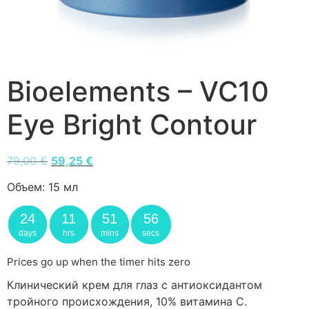
Bioelements – VC10
Eye Bright Contour
79,00
€
59,25
€
Объем:
15 мл
24
11
51
56
days
hrs
mins
secs
Prices go up when the timer hits zero
Клинический крем для глаз с антиоксидантом
тройного происхождения, 10% витамина С.