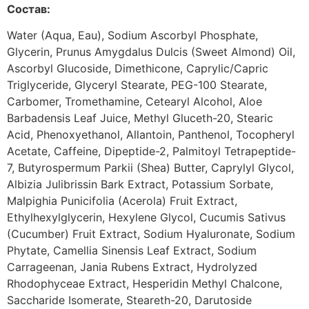
Состав:
Water (Aqua, Eau), Sodium Ascorbyl Phosphate,
Glycerin, Prunus Amygdalus Dulcis (Sweet Almond) Oil,
Ascorbyl Glucoside, Dimethicone, Caprylic/Capric
Triglyceride, Glyceryl Stearate, PEG-100 Stearate,
Carbomer, Tromethamine, Cetearyl Alcohol, Aloe
Barbadensis Leaf Juice, Methyl Gluceth-20, Stearic
Acid, Phenoxyethanol, Allantoin, Panthenol, Tocopheryl
Acetate, Caffeine, Dipeptide-2, Palmitoyl Tetrapeptide-
7, Butyrospermum Parkii (Shea) Butter, Caprylyl Glycol,
Albizia Julibrissin Bark Extract, Potassium Sorbate,
Malpighia Punicifolia (Acerola) Fruit Extract,
Ethylhexylglycerin, Hexylene Glycol, Cucumis Sativus
(Cucumber) Fruit Extract, Sodium Hyaluronate, Sodium
Phytate, Camellia Sinensis Leaf Extract, Sodium
Carrageenan, Jania Rubens Extract, Hydrolyzed
Rhodophyceae Extract, Hesperidin Methyl Chalcone,
Saccharide Isomerate, Steareth-20, Darutoside