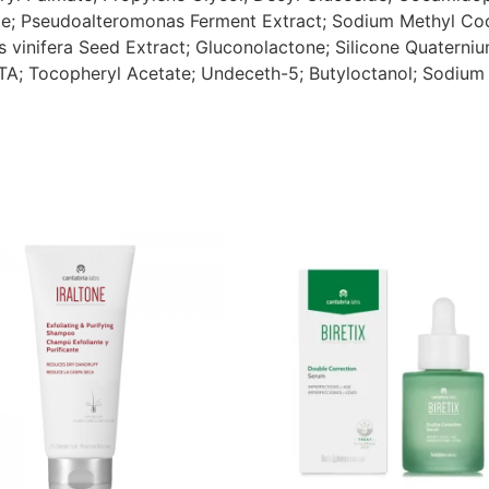
te; Pseudoalteromonas Ferment Extract; Sodium Methyl Coc
s vinifera Seed Extract; Gluconolactone; Silicone Quaterni
; Tocopheryl Acetate; Undeceth-5; Butyloctanol; Sodium 