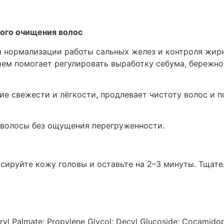
кого очищения волос
 нормализации работы сальных желез и контроля жир
м помогает регулировать выработку себума, бережно 
е свежести и лёгкости, продлевает чистоту волос и п
 волосы без ощущения перегруженности.
ссируйте кожу головы и оставьте на 2–3 минуты. Тщат
l Palmate; Propylene Glycol; Decyl Glucoside; Cocamidop