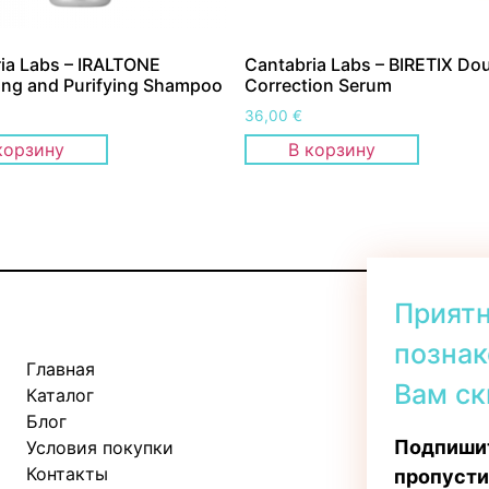
ia Labs – IRALTONE
Cantabria Labs – BIRETIX Do
ting and Purifying Shampoo
Correction Serum
36,00
€
корзину
В корзину
Прият
познак
Главная
Kadaka tee 
Вам ск
Каталог
Пн-Пт: 11:
Блог
Сб: 10:00 -
Подпишит
Условия покупки
Вс: 11:00 - 
Контакты
пропусти