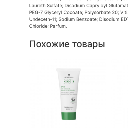
Laureth Sulfate; Disodium Capryloyl Glutama
PEG-7 Glyceryl Cocoate; Polysorbate 20; Viti
Undeceth-11; Sodium Benzoate; Disodium EDTA
Chloride; Parfum.
Похожие товары