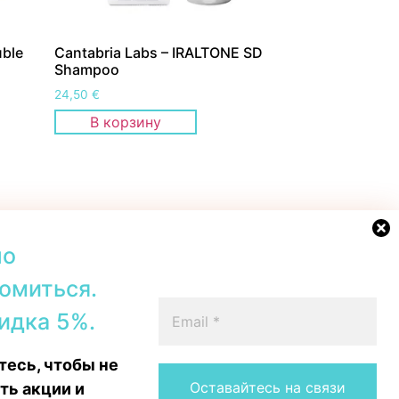
uble
Cantabria Labs – IRALTONE SD
Shampoo
24,50
€
В корзину
но
омиться.
42b, Tallinn
+372 56567067
идка 5%.
00–19:00
Telegram
 16:00
WhatsApp
есь, чтобы не
15:00
Messenger
Instagram
ть акции и