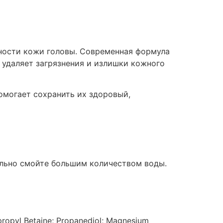
ности кожи головы. Современная формула
удаляет загрязнения и излишки кожного
омогает сохранить их здоровый,
ельно смойте большим количеством воды.
ropyl Betaine; Propanediol; Magnesium