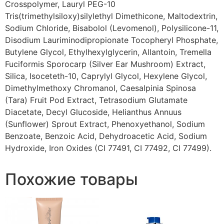
Crosspolymer, Lauryl PEG-10
Tris(trimethylsiloxy)silylethyl Dimethicone, Maltodextrin,
Sodium Chloride, Bisabolol (Levomenol), Polysilicone-11,
Disodium Lauriminodipropionate Tocopheryl Phosphate,
Butylene Glycol, Ethylhexylglycerin, Allantoin, Tremella
Fuciformis Sporocarp (Silver Ear Mushroom) Extract,
Silica, Isoceteth-10, Caprylyl Glycol, Hexylene Glycol,
Dimethylmethoxy Chromanol, Caesalpinia Spinosa
(Tara) Fruit Pod Extract, Tetrasodium Glutamate
Diacetate, Decyl Glucoside, Helianthus Annuus
(Sunflower) Sprout Extract, Phenoxyethanol, Sodium
Benzoate, Benzoic Acid, Dehydroacetic Acid, Sodium
Hydroxide, Iron Oxides (CI 77491, CI 77492, CI 77499).
Похожие товары