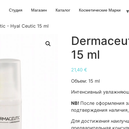
Студия
Магазин
Каталог
Косметические Марки
ic - Hyal Ceutic 15 ml
Dermaceut
15 ml
21,40
€
Объем:
15 ml
Интенсивный увлажняю
NB!
После оформления за
подтверждения наличия,
Для достижения наилучш
предварительная консул