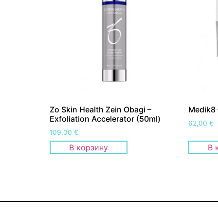
Zo Skin Health Zein Obagi –
Medik8 
Exfoliation Accelerator (50ml)
62,00
€
109,00
€
В корзину
В 