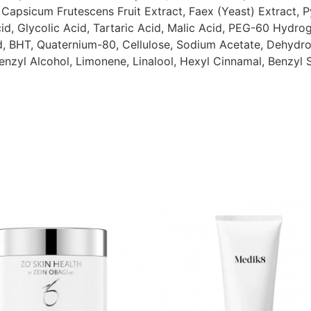
Capsicum Frutescens Fruit Extract, Faex (Yeast) Extract, Py
cid, Glycolic Acid, Tartaric Acid, Malic Acid, PEG-60 Hydr
d, BHT, Quaternium-80, Cellulose, Sodium Acetate, Dehydroa
enzyl Alcohol, Limonene, Linalool, Hexyl Cinnamal, Benzyl Sa