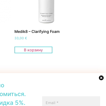
Medik8 – Clarifying Foam
33,00
€
В корзину
но
омиться.
42b, Tallinn
+372 56567067
идка 5%.
00–19:00
Telegram