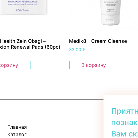
 Health Zein Obagi –
Medik8 – Cream Cleanse
ion Renewal Pads (60pc)
33,00
€
корзину
В корзину
Прият
познак
Главная
Kadaka tee 
Вам ск
Каталог
Пн-Пт: 11: