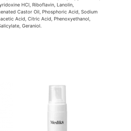
ridoxine HCl, Riboflavin, Lanolin,
ogenated Castor Oil, Phosphoric Acid, Sodium
cetic Acid, Citric Acid, Phenoxyethanol,
licylate, Geraniol.