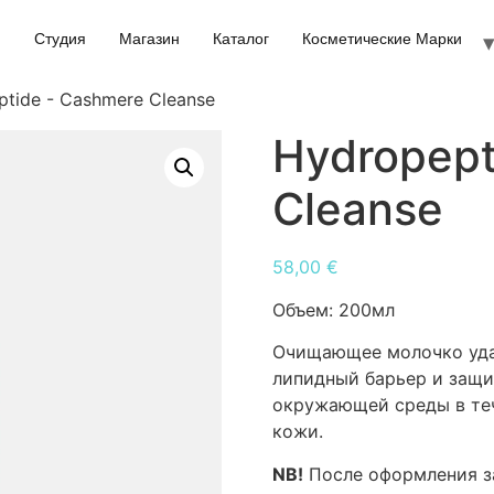
Студия
Магазин
Каталог
Косметические Марки
tide - Cashmere Cleanse
Hydropept
Cleanse
58,00
€
Объем:
200мл
Очищающее молочко удал
липидный барьер и защи
окружающей среды в теч
кожи.
NB!
После оформления за