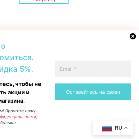
но
омиться.
42b, Tallinn
+372 56567067
идка 5%.
00–19:00
Telegram
 16:00
WhatsApp
есь, чтобы не
15:00
Messenger
Instagram
ть акции и
магазина
.
м! Прочтите нашу
нфиденциальности,
 больше.
RU