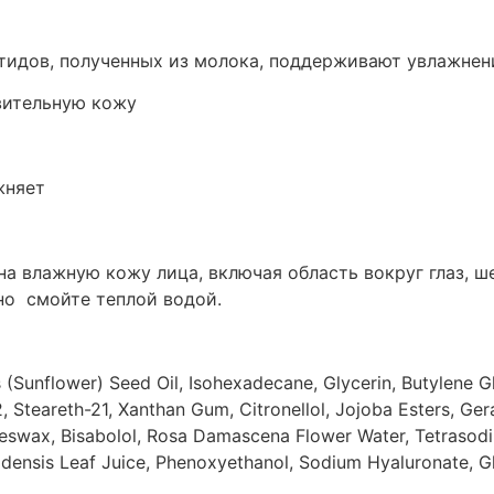
птидов, полученных из молока, поддерживают увлажне
вительную кожу
жняет
а влажную кожу лица, включая область вокруг глаз, ш
но cмойте теплой водой.
 (Sunflower) Seed Oil, Isohexadecane, Glycerin, Butylene Gl
Steareth-21, Xanthan Gum, Citronellol, Jojoba Esters, Gera
Beeswax, Bisabolol, Rosa Damascena Flower Water, Tetrasodi
rbadensis Leaf Juice, Phenoxyethanol, Sodium Hyaluronate, G