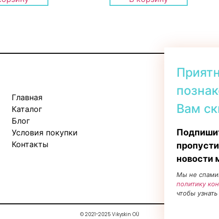
Прият
познак
Главная
Kadaka tee 
Вам ск
Каталог
Пн-Пт: 11:
Блог
Сб: 10:00 -
Подпишит
Условия покупки
Вс: 11:00 - 
Контакты
пропусти
новости 
Мы не спами
политику ко
чтобы узнать
© 2021-2025 Vikyskin OÜ