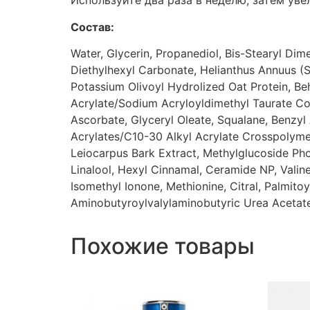
Используйте два раза в неделю, затем ув
Состав:
Water, Glycerin, Propanediol, Bis-Stearyl Dim
Diethylhexyl Carbonate, Helianthus Annuus (Su
Potassium Olivoyl Hydrolized Oat Protein, Be
Acrylate/Sodium Acryloyldimethyl Taurate C
Ascorbate, Glyceryl Oleate, Squalane, Benzyl 
Acrylates/C10-30 Alkyl Acrylate Crosspolymer
Leiocarpus Bark Extract, Methylglucoside Pho
Linalool, Hexyl Cinnamal, Ceramide NP, Valine,
Isomethyl Ionone, Methionine, Citral, Palmit
Aminobutyroylvalylaminobutyric Urea Acetat
Похожие товары