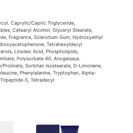
col, Caprylic/Capric Triglyceride,
les, Cetearyl Alcohol, Glyceryl Stearate,
bide, Fragrance, Sclerotium Gum, Hydroxyethyl
ydroxyacetophenone, Tetrahexyldecyl
rols, Linoleic Acid, Phospholipids,
lmitate, Polysorbate 60, Anogeissus
Prolinate, Sorbitan Isostearate, D-Limonene,
soleucine, Phenylalanine, Tryptophan, Alpha-
Tripeptide-5, Tetradecyl