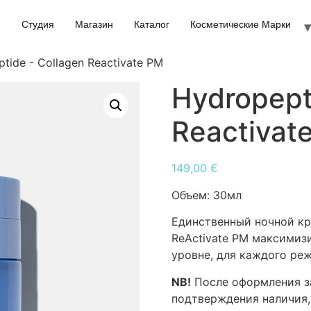
Студия
Магазин
Каталог
Косметические Марки
tide - Collagen Reactivate PM
Hydropept
Reactivat
149,00
€
Объем:
30мл
Единственный ночной кре
ReActivate PM максимиз
уровне, для каждого ре
NB!
После оформления за
подтверждения наличия,