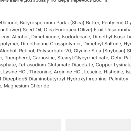
еличивайте дозировку по мере переносимости.
ethicone, Butyrospermum Parkii (Shea) Butter, Pentylene Gly
nflower) Seed Oil, Olea Europaea (Olive) Fruit Unsaponifiab
henyl Alcohol, Dimethicone, Isododecane, Dimethyl Isosor
opolymer, Dimethicone Crosspolymer, Dimethyl Sulfone, H
Alcohol, Retinol, Polysorbate-20, Glycine Soja (Soybean) Ste
, Tocopherol, Carnosine, Stearyl Glycyrrhetinate, Cetyl Pa
sphate, Tetrasodium Glutamate Diacetate, Copper Lysinate/
 Lysine HCl, Threonine, Arginine HCl, Leucine, Histidine, I
oyl Dipeptide5 Diaminobutyroyl Hydroxythreonine, Palmitoyl 
e, Magnesium Chloride