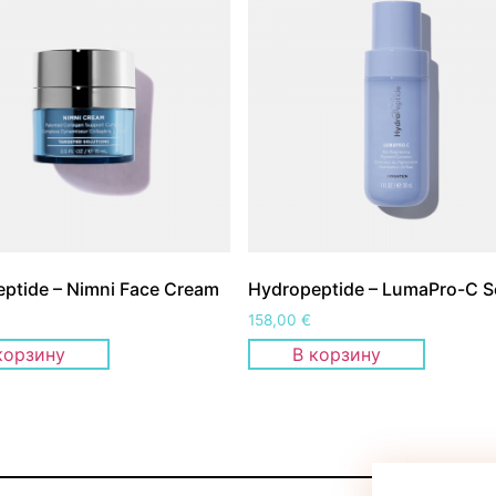
ptide – Nimni Face Cream
Hydropeptide – LumaPro-C 
158,00
€
корзину
В корзину