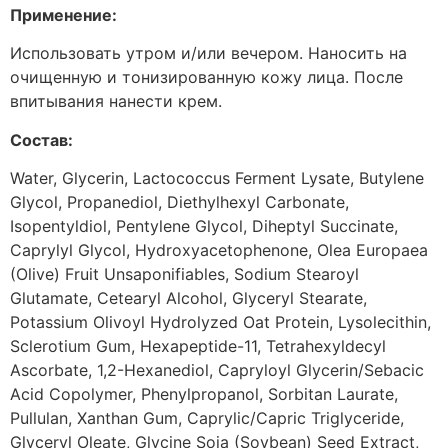
Применение:
Использовать утром и/или вечером. Наносить на
очищенную и тонизированную кожу лица. После
впитывания нанести крем.
Состав:
Water, Glycerin, Lactococcus Ferment Lysate, Butylene
Glycol, Propanediol, Diethylhexyl Carbonate,
Isopentyldiol, Pentylene Glycol, Diheptyl Succinate,
Caprylyl Glycol, Hydroxyacetophenone, Olea Europaea
(Olive) Fruit Unsaponifiables, Sodium Stearoyl
Glutamate, Cetearyl Alcohol, Glyceryl Stearate,
Potassium Olivoyl Hydrolyzed Oat Protein, Lysolecithin,
Sclerotium Gum, Hexapeptide-11, Tetrahexyldecyl
Ascorbate, 1,2-Hexanediol, Capryloyl Glycerin/Sebacic
Acid Copolymer, Phenylpropanol, Sorbitan Laurate,
Pullulan, Xanthan Gum, Caprylic/Capric Triglyceride,
Glyceryl Oleate, Glycine Soja (Soybean) Seed Extract,