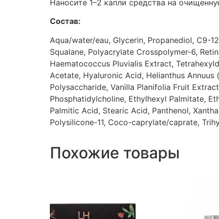
Наносите 1–2 капли средства на очищенн
Состав:
Aqua/water/eau, Glycerin, Propanediol, C9-12 
Squalane, Polyacrylate Crosspolymer-6, Retinol
Haematococcus Pluvialis Extract, Tetrahexyld
Acetate, Hyaluronic Acid, Helianthus Annuus (
Polysaccharide, Vanilla Planifolia Fruit Extra
Phosphatidylcholine, Ethylhexyl Palmitate, Et
Palmitic Acid, Stearic Acid, Panthenol, Xanth
Polysilicone-11, Coco-caprylate/caprate, Tri
Похожие товары