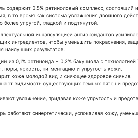
ь содержит 0,5% ретиноловый комплекс, состоящий из
я, в то время как система увлажнения двойного дейс
 более упругой, гладкой и подтянутой.
еллектуальной инкапсуляцией антиоксидантов усиливае
щих ингредиентов, чтобы уменьшить покраснения, защ
я наилучших результатов.
ий из 0,1% ретиноида + 0,2% бакучиола с технологией
, поры, яркость, пигментацию и упругость кожи.
арит коже молодой вид и сияющее здоровое сияние.
ьшают видимость существующих темных пятен и предот
ливают увлажнение, придавая коже упругость и предо
рь работают синергетически, успокаивая кожу, умень