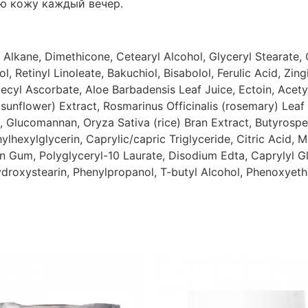
ую кожу каждый вечер.
Alkane, Dimethicone, Cetearyl Alcohol, Glyceryl Stearate, 
, Retinyl Linoleate, Bakuchiol, Bisabolol, Ferulic Acid, Zing
ecyl Ascorbate, Aloe Barbadensis Leaf Juice, Ectoin, Acety
sunflower) Extract, Rosmarinus Officinalis (rosemary) Leaf
ct, Glucomannan, Oryza Sativa (rice) Bran Extract, Butyrosp
hylhexylglycerin, Caprylic/capric Triglyceride, Citric Acid,
an Gum, Polyglyceryl-10 Laurate, Disodium Edta, Caprylyl Gl
hydroxystearin, Phenylpropanol, T-butyl Alcohol, Phenoxye