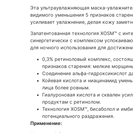
Эта ультраувлажняющая маска-увлажнител
видимого уменьшения 5 признаков старени
усиливает увлажнение, делая кожу заметно
Запатентованная технология XOSM™ с инт
синергетически с комплексом успокаиваю
для ночного использования для достижени
0,3% ретиноловый комплекс, состоящ
признаков старения: мелкие морщины
Соединение альфа-гидроксикислот д
Койевая кислота и ниацинамид умен
лица более ровным.
Гиалуроновая кислота и сквален уси
продуктам с ретинолом.
Технология XOSM™, бисаболол и имби
потенциального раздражения.
Применение: