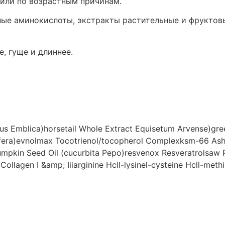
 или по возрастным причинам.
ьные аминокислоты, экстракты растительные и фрукто
, гуще и длиннее.
hus Emblica)horsetail Whole Extract Equisetum Arvense)gre
ifera)evnolmax Tocotrienol/tocopherol Complexksm-66 Ash
pumpkin Seed Oil (cucurbita Pepo)resvenox Resveratrolsaw
ollagen I &amp; Iiiarginine Hcll-lysinel-cysteine Hcll-meth