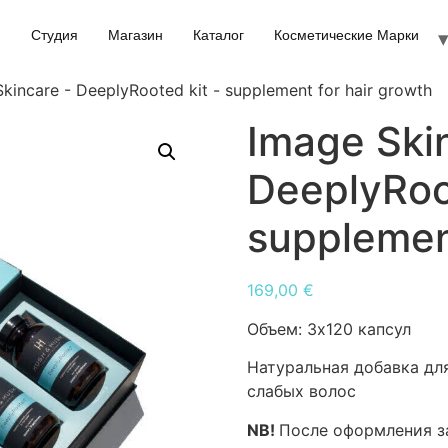
Студия
Магазин
Каталог
Косметические Марки
kincare - DeeplyRooted kit - supplement for hair growth
Image Ski
DeeplyRoot
supplement
169,00
€
Объем:
3х120 капсул
Натуральная добавка дл
слабых волос
NB!
После оформления за