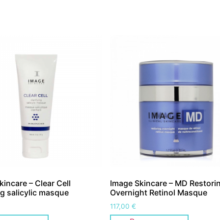
incare – Clear Cell
Image Skincare – MD Restori
ng salicylic masque
Overnight Retinol Masque
117,00
€