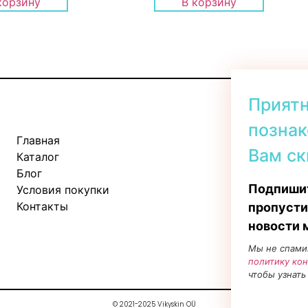
корзину
В корзину
Прият
познак
Главная
Kadaka tee 
Вам ск
Каталог
Пн-Пт: 11:
Блог
Сб: 10:00 -
Подпишит
Условия покупки
Вс: 11:00 - 
Контакты
пропусти
новости 
Мы не спами
политику ко
чтобы узнать
© 2021-2025 Vikyskin OÜ