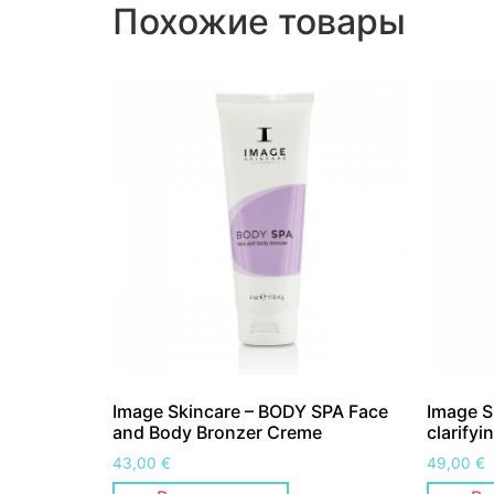
Похожие товары
Image Skincare – BODY SPA Face
Image Sk
and Body Bronzer Creme
clarifyi
43,00
€
49,00
€