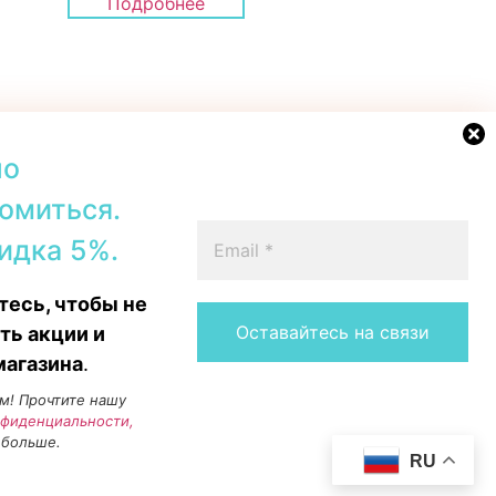
Подробнее
но
омиться.
42b, Tallinn
+372 56567067
идка 5%.
00–19:00
Telegram
 16:00
WhatsApp
есь, чтобы не
15:00
Messenger
Instagram
ть акции и
магазина
.
м! Прочтите нашу
нфиденциальности,
 больше.
RU