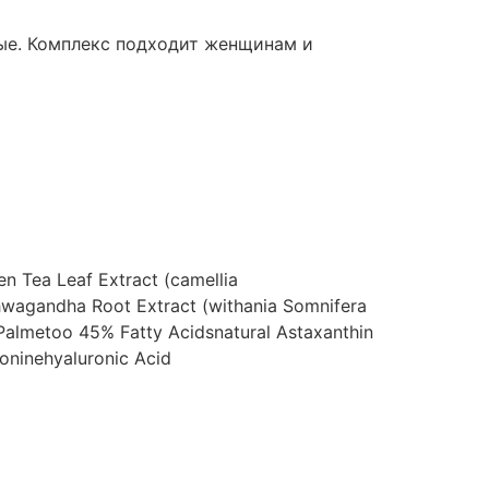
вые. Комплекс подходит женщинам и
en Tea Leaf Extract (camellia
wagandha Root Extract (withania Somnifera
 Palmetoo 45% Fatty Acidsnatural Astaxanthin
ioninehyaluronic Acid