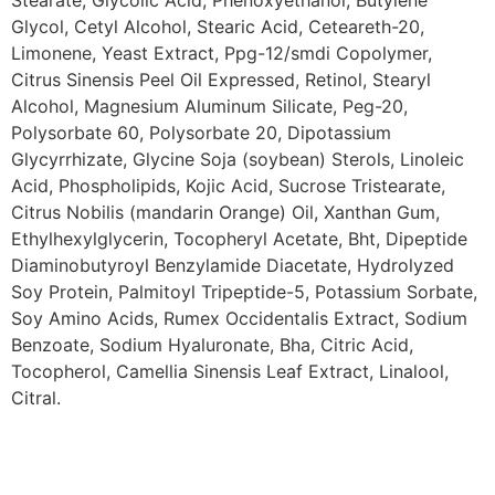
Stearate, Glycolic Acid, Phenoxyethanol, Butylene
Glycol, Cetyl Alcohol, Stearic Acid, Ceteareth-20,
Limonene, Yeast Extract, Ppg-12/smdi Copolymer,
Citrus Sinensis Peel Oil Expressed, Retinol, Stearyl
Alcohol, Magnesium Aluminum Silicate, Peg-20,
Polysorbate 60, Polysorbate 20, Dipotassium
Glycyrrhizate, Glycine Soja (soybean) Sterols, Linoleic
Acid, Phospholipids, Kojic Acid, Sucrose Tristearate,
Citrus Nobilis (mandarin Orange) Oil, Xanthan Gum,
Ethylhexylglycerin, Tocopheryl Acetate, Bht, Dipeptide
Diaminobutyroyl Benzylamide Diacetate, Hydrolyzed
Soy Protein, Palmitoyl Tripeptide-5, Potassium Sorbate,
Soy Amino Acids, Rumex Occidentalis Extract, Sodium
Benzoate, Sodium Hyaluronate, Bha, Citric Acid,
Tocopherol, Camellia Sinensis Leaf Extract, Linalool,
Citral.