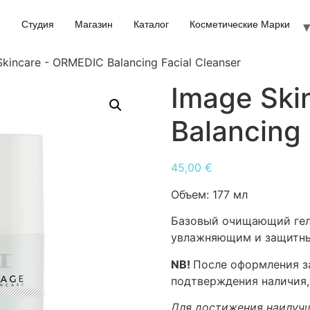
Студия
Магазин
Каталог
Косметические Марки
kincare - ORMEDIC Balancing Facial Cleanser
Image Ski
Balancing 
45,00
€
Объем:
177 мл
Базовый очищающий гель
увлажняющим и защитн
NB!
После оформления за
подтверждения наличия,
Для достижения наилучш