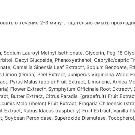
овать в течение 2-3 минут, тщательно смыть прохлад
u, Sodium Lauroyl Methyl Isethionate, Glycerin, Peg-18 Gl
bitol, Decyl Glucoside, Phenoxyethanol, Caprylic/capric Tri
nate, Camellia Sinensis Leaf Extract*, Sodium Benzoate, Et
rus Limon (lemon) Peel Extract, Juniperus Virginiana Wood E
ract, Pyrus Malus (apple) Fruit Extract, Limonene, Arnica Mo
aria) Flower Extract*, Symphytum Officinale Root Extract*,
ract, Butter Extract, Citrus Paradisi (grapefruit) Fruit Extra
umis Melo (melon) Fruit Extract, Fragaria Chiloensis (straw
xtract, Rubus Idaeus (raspberry) Fruit Extract, Vanilla Pla
ct, Soybean Peroxidase, Superoxide Dismutase, Tocopherol,