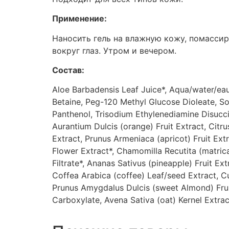
Применение:
Наносить гель на влажную кожу, помассир
вокруг глаз. Утром и вечером.
Состав:
Aloe Barbadensis Leaf Juice*, Aqua/water/ea
Betaine, Peg-120 Methyl Glucose Dioleate, Sor
Panthenol, Trisodium Ethylenediamine Disucci
Aurantium Dulcis (orange) Fruit Extract, Cit
Extract, Prunus Armeniaca (apricot) Fruit Ext
Flower Extract*, Chamomilla Recutita (matric
Filtrate*, Ananas Sativus (pineapple) Fruit Ext
Coffea Arabica (coffee) Leaf/seed Extract, Cuc
Prunus Amygdalus Dulcis (sweet Almond) Fruit E
Carboxylate, Avena Sativa (oat) Kernel Extra