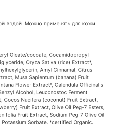
ной водой. Можно применять для кожи
yceryl Oleate/cocoate, Cocamidopropyl
glyceride, Oryza Sativa (rice) Extract*,
hylhexylglycerin, Amyl Cinnamal, Citrus
xtract, Musa Sapientum (banana) Fruit
ntana Flower Extract*, Calendula Officinalis
 Benzyl Alcohol, Leuconostoc Ferment
ct, Cocos Nucifera (coconut) Fruit Extract,
berry) Fruit Extract, Olive Oil Peg-7 Esters,
nifolia Fruit Extract, Sodium Peg-7 Olive Oil
 Potassium Sorbate. *certified Organic.