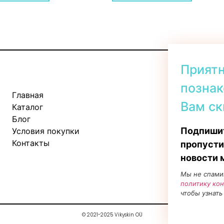
Прият
познак
Главная
Kadaka tee 
Вам ск
Каталог
Пн-Пт: 11:
Блог
Сб: 10:00 -
Подпишит
Условия покупки
Вс: 11:00 - 
Контакты
пропусти
новости 
Мы не спами
политику ко
чтобы узнать
© 2021-2025 Vikyskin OÜ