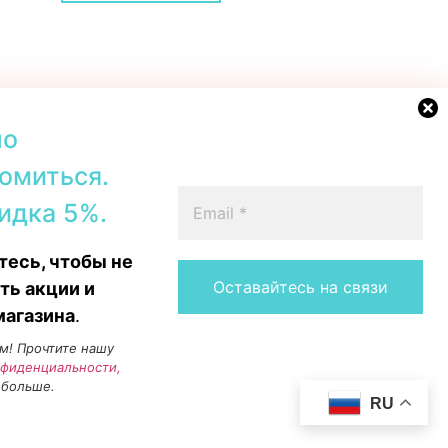
но
омиться.
42b, Tallinn
+372 56567067
идка 5%.
00–19:00
Telegram
 16:00
WhatsApp
есь, чтобы не
15:00
Messenger
Instagram
ть акции и
магазина
.
м! Прочтите нашу
нфиденциальности,
 больше.
RU