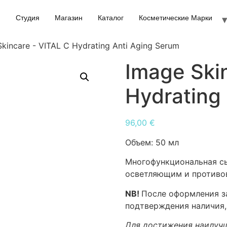
Студия
Магазин
Каталог
Косметические Марки
kincare - VITAL C Hydrating Anti Aging Serum
Image Ski
Hydrating
96,00
€
Объем:
50 мл
Многофункциональная с
осветляющим и противо
NB!
После оформления за
подтверждения наличия,
Для достижения наилучш