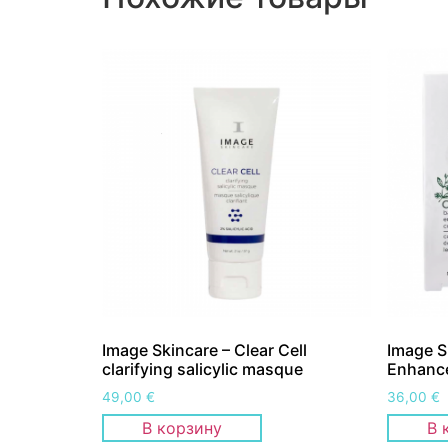
Image Skincare – Clear Cell
Image S
clarifying salicylic masque
Enhanc
49,00
€
36,00
€
В корзину
В 