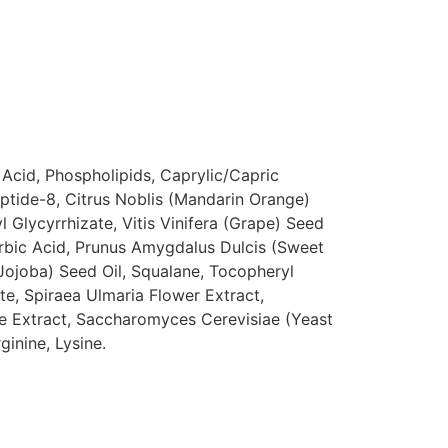
Acid, Phospholipids, Caprylic/Capric
eptide-8, Citrus Noblis (Mandarin Orange)
l Glycyrrhizate, Vitis Vinifera (Grape) Seed
corbic Acid, Prunus Amygdalus Dulcis (Sweet
ojoba) Seed Oil, Squalane, Tocopheryl
te, Spiraea Ulmaria Flower Extract,
ae Extract, Saccharomyces Cerevisiae (Yeast
inine, Lysine.