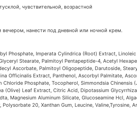
тусклой, чувствительной, возрастной
 вечером, нанести под дневной или ночной крем.
 Phosphate, Imperata Cylindrica (Root) Extract, Linoleic 
 Glyceryl Stearate, Palmitoyl Pentapeptide-4, Acetyl Hexap
ldecyl Ascorbate, Palmitoyl Oligopeptide, Darutoside, Steary
llina Officinalis Extract, Panthenol, Ascorbyl Palmitate, As
 Chloride Phosphate, Tocopherol, Simmondsia Chinensis (J
 (Olive) Leaf Extract, Citric Acid, Dipotassium Glycyrrhiza
 Edta, Magnesium Aluminum Silicate, Glucoseamine Hcl, Alg
 Polysorbate 20, Xanthan Gum, Leucine, Valine,Tyrosine, Arg