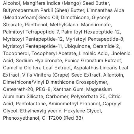
Alcohol, Mangifera Indica (Mango) Seed Butter,
Butyrospermum Parkii (Shea) Butter, Limnanthes Alba
(Meadowfoam) Seed Oil, Dimethicone, Glyceryl
Stearate, Panthenol, Methylsilanol Mannuronate,
Palmitoyl Tetrapeptide-7, Palmitoyl Hexapeptide-12,
Myristoyl Pentapeptide-12, Myristoyl Pentapeptide-8,
Myristoyl Pentapeptide-11, Ubiquinone, Ceramide 2,
Tocopherol, Tocopheryl Acetate, Linoleic Acid, Linolenic
Acid, Sodium Hyaluronate, Punica Granatum Extract,
Camellia Oleifera Leaf Extract, Aspalathus Linearis Leaf
Extract, Vitis Vinifera (Grape) Seed Extract, Allantoin,
Dimethicone/Vinyl Dimethicone Crosspolymer,
Ceteareth-20, PEG-8, Xanthan Gum, Magnesium
Aluminum Silicate, Carbomer, Polysorbate 20, Citric
Acid, Pantolactone, Aminomethyl Propanol, Caprylyl
Glycol, Ethylhexylglycerin, Hexylene Glycol,
Phenoxyethanol, CI 17200 (Red 33)