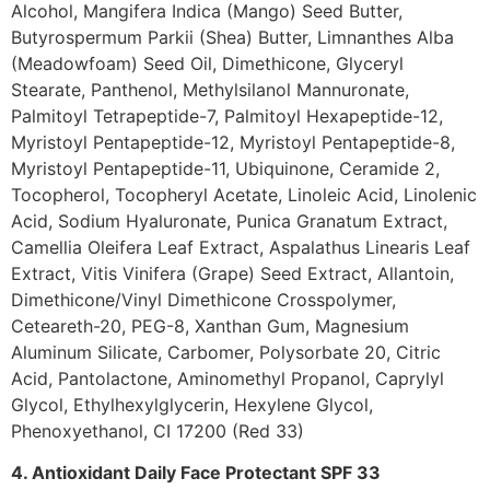
Alcohol, Mangifera Indica (Mango) Seed Butter,
Butyrospermum Parkii (Shea) Butter, Limnanthes Alba
(Meadowfoam) Seed Oil, Dimethicone, Glyceryl
Stearate, Panthenol, Methylsilanol Mannuronate,
Palmitoyl Tetrapeptide-7, Palmitoyl Hexapeptide-12,
Myristoyl Pentapeptide-12, Myristoyl Pentapeptide-8,
Myristoyl Pentapeptide-11, Ubiquinone, Ceramide 2,
Tocopherol, Tocopheryl Acetate, Linoleic Acid, Linolenic
Acid, Sodium Hyaluronate, Punica Granatum Extract,
Camellia Oleifera Leaf Extract, Aspalathus Linearis Leaf
Extract, Vitis Vinifera (Grape) Seed Extract, Allantoin,
Dimethicone/Vinyl Dimethicone Crosspolymer,
Ceteareth-20, PEG-8, Xanthan Gum, Magnesium
Aluminum Silicate, Carbomer, Polysorbate 20, Citric
Acid, Pantolactone, Aminomethyl Propanol, Caprylyl
Glycol, Ethylhexylglycerin, Hexylene Glycol,
Phenoxyethanol, CI 17200 (Red 33)
4. Antioxidant Daily Face Protectant SPF 33