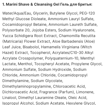
1. Marini Shave & Cleansing Gel Гель для бритья:
Water/Aqua/Eau, Glycerin, Butylene Glycol, PEG-120
Methyl Glucose Dioleate, Ammonium Lauryl Sulfate,
Cocamidopropyl Betaine, Ammonium Laureth Sulfate,
Polysorbate 20, Jojoba Esters, Sodium Hyaluronate,
Yucca Schidigera Root Extract, Chamomilla Recutita
(Matricaria) Flower Extract, Aloe Barbadensis (Aloe)
Leaf Juice, Bisabolol, Hamamelis Virginiana (Witch
Hazel) Extract, Tocopherol, Acrylates/C10-30 Alkyl
Acrylate Crosspolymer, Polyquaternium-10, Menthyl
Lactate, Menthol, Tocopheryl Acetate, Propylene Glycol,
Ammonium Sulfate, Sodium Hydroxide, Sodium
Chloride, Ammonium Chloride, Cocamidopropyl
Dimethylamine, Sodium Glycolate,
Dimethylaminopropylamine, Chloroacetic Acid,
Dichloroacetic Acid, Fragrance (Parfum), Limonene,
Linalool, Dimethyl Lauramine Oleate, Oleic Acid,
Isopropyl Alcohol, Sodium Acetate, Hexylene Glycol,