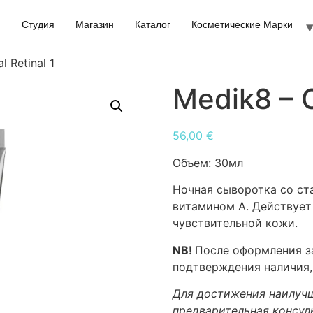
Студия
Магазин
Каталог
Косметические Марки
l Retinal 1
Medik8 – C
56,00
€
Объем:
30мл
Ночная сыворотка со с
витамином А. Действует
чувствительной кожи.
NB!
После оформления за
подтверждения наличия,
Для достижения наилучш
предварительная консул