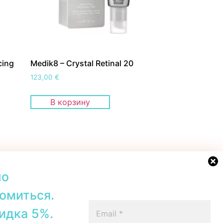
cing
Medik8 – Crystal Retinal 20
123,00
€
В корзину
но
омиться.
42b, Tallinn
+372 56567067
идка 5%.
00–19:00
Telegram