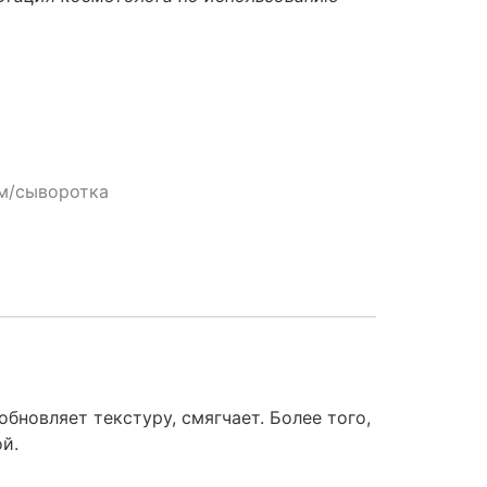
м/сыворотка
новляет текстуру, смягчает. Более того,
й.