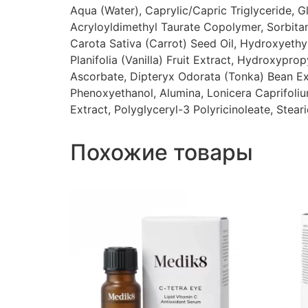
Aqua (Water), Caprylic/Capric Triglyceride, G
Acryloyldimethyl Taurate Copolymer, Sorbitan
Carota Sativa (Carrot) Seed Oil, Hydroxyethy
Planifolia (Vanilla) Fruit Extract, Hydroxyp
Ascorbate, Dipteryx Odorata (Tonka) Bean Ex
Phenoxyethanol, Alumina, Lonicera Caprifoliu
Extract, Polyglyceryl-3 Polyricinoleate, Stear
Похожие товары