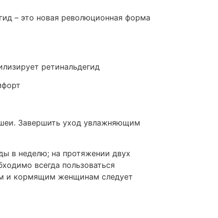
егид – это новая революционная форма
илизирует ретинальдегид
мфорт
 шеи. Завершить уход увлажняющим
жды в неделю; на протяжении двух
бходимо всегда пользоваться
ым и кормящим женщинам следует