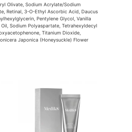
aryl Olivate, Sodium Acrylate/Sodium
e, Retinal, 3-O-Ethyl Ascorbic Acid, Daucus
lhexylglycerin, Pentylene Glycol, Vanilla
 Oil, Sodium Polyaspartate, Tetrahexyldecyl
roxyacetophenone, Titanium Dioxide,
 Lonicera Japonica (Honeysuckle) Flower