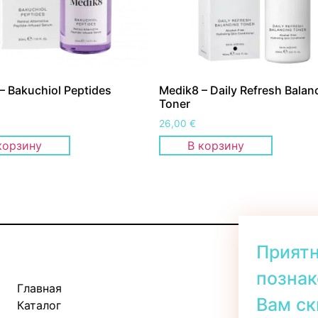
– Bakuchiol Peptides
Medik8 – Daily Refresh Balan
Toner
26,00
€
корзину
В корзину
Прият
познак
Главная
Kadaka tee 
Вам ск
Каталог
Пн-Пт: 11: