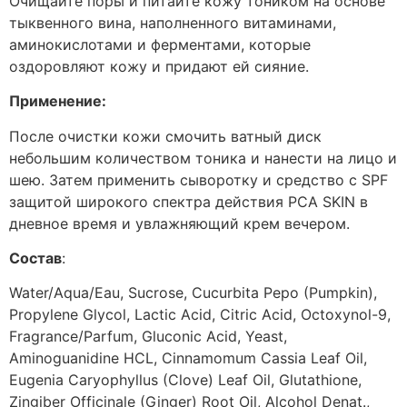
Очищайте поры и питайте кожу тоником на основе
тыквенного вина, наполненного витаминами,
аминокислотами и ферментами, которые
оздоровляют кожу и придают ей сияние.
Применение:
После очистки кожи смочить ватный диск
небольшим количеством тоника и нанести на лицо и
шею. Затем применить сыворотку и средство с SPF
защитой широкого спектра действия PCA SKIN в
дневное время и увлажняющий крем вечером.
Состав
:
Water/Aqua/Eau, Sucrose, Cucurbita Pepo (Pumpkin),
Propylene Glycol, Lactic Acid, Citric Acid, Octoxynol-9,
Fragrance/Parfum, Gluconic Acid, Yeast,
Aminoguanidine HCL, Cinnamomum Cassia Leaf Oil,
Eugenia Caryophyllus (Clove) Leaf Oil, Glutathione,
Zingiber Officinale (Ginger) Root Oil, Alcohol Denat.,