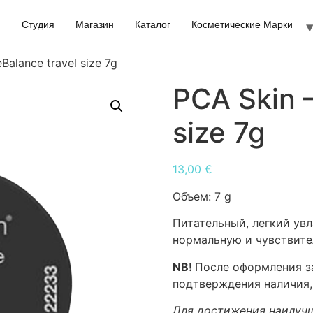
Студия
Магазин
Каталог
Косметические Марки
Balance travel size 7g
PCA Skin –
size 7g
13,00
€
Объем:
7 g
Питательный, легкий ув
нормальную и чувствите
NB!
После оформления за
подтверждения наличия,
Для достижения наилучш