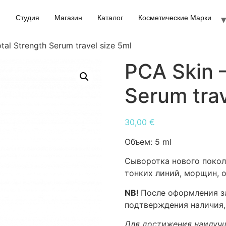
Студия
Магазин
Каталог
Косметические Марки
tal Strength Serum travel size 5ml
PCA Skin –
Serum trav
30,00
€
Объем:
5 ml
Сыворотка нового покол
тонких линий, морщин, 
NB!
После оформления за
подтверждения наличия,
Для достижения наилучш