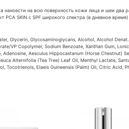
 наноести на всю поверхность кожи лица и шеи два ра
т PCA SKIN с SPF широкого спектра (в дневное время)
ter, Glycerin, Glycosaminoglycans, Alcohol, Alcohol Denat
rate/VP Copolymer, Sodium Benzoate, Xanthan Gum, Lonic
e, Adenosine, Aesculus Hippocastanum (Horse Chestnut) See
euca Alternifolia (Tea Tree) Leaf Oil, Menthyl Lactate, Sa
, Tocotrienols, Elaeis Guineensis (Palm) Oil, Citric Acid, 