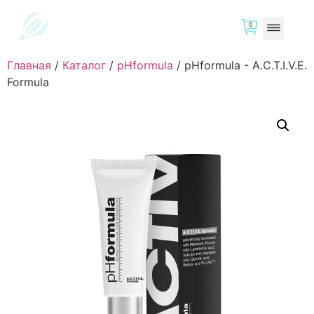
0
Главная
/
Каталог
/
pHformula
/
pHformula - A.C.T.I.V.E.
Formula