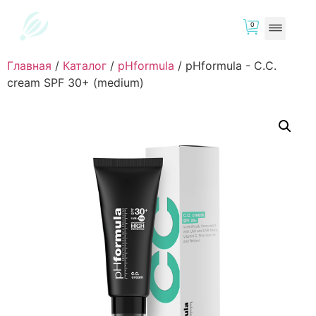
0
Главная
/
Каталог
/
pHformula
/
pHformula - C.C.
cream SPF 30+ (medium)