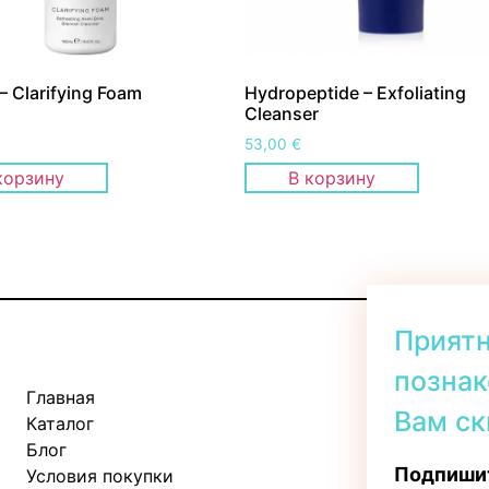
– Clarifying Foam
Hydropeptide – Exfoliating
Cleanser
53,00
€
корзину
В корзину
Прият
познак
Главная
Kadaka tee 
Вам ск
Каталог
Пн-Пт: 11:
Блог
Сб: 10:00 -
Подпишит
Условия покупки
Вс: 11:00 - 