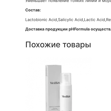
Уменьшает появление тонких линий и мор
Состав:
Lactobionic Acid,Salicylic Acid,Lactic Acid,R
Доставка продукции pHFormula осуществл
Похожие товары