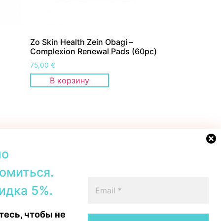
Zo Skin Health Zein Obagi –
Сomplexion Renewal Pads (60pc)
75,00
€
В корзину
но
омиться.
42b, Tallinn
+372 56567067
идка 5%.
00–19:00
Telegram
 16:00
WhatsApp
есь, чтобы не
15:00
Messenger