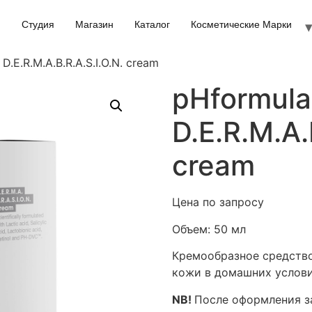
Студия
Магазин
Каталог
Косметические Марки
D.E.R.M.A.B.R.A.S.I.O.N. cream
pHformula
D.E.R.M.A.
cream
Цена по запросу
Объем:
50 мл
Кремообразное средство
кожи в домашних услов
NB!
После оформления за