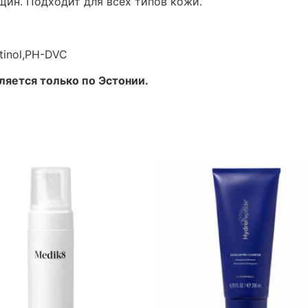
щин. Подходит для всех типов кожи.
etinol,PH-DVC
яется только по Эстонии.