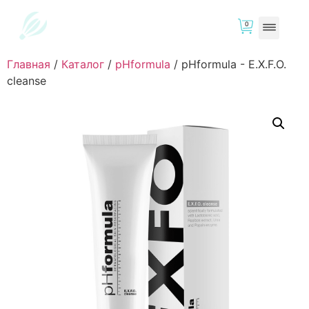
0
Главная
/
Каталог
/
pHformula
/
pHformula - E.X.F.O.
cleanse