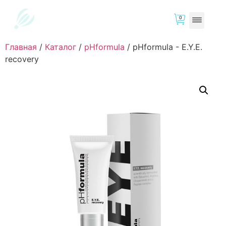
0
Главная
/
Каталог
/
pHformula
/
pHformula - E.Y.E.
recovery