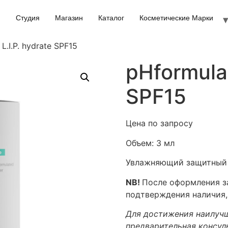
Студия
Магазин
Каталог
Косметические Марки
L.I.P. hydrate SPF15
pHformula 
SPF15
Цена по запросу
Объем:
3 мл
Увлажняющий защитный б
NB!
После оформления за
подтверждения наличия,
Для достижения наилучш
предварительная консул