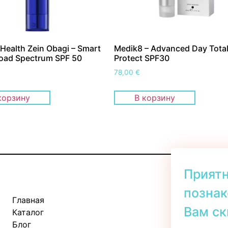
 Health Zein Obagi – Smart
Medik8 – Advanced Day Tota
oad Spectrum SPF 50
Protect SPF30
78,00
€
корзину
В корзину
Прият
познак
Главная
Kadaka tee 
Вам ск
Каталог
Пн-Пт: 11:
Блог
Сб: 10:00 -