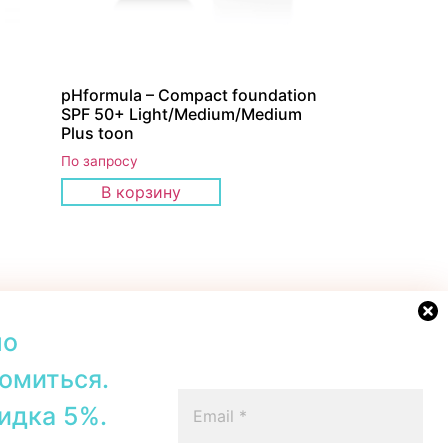
l
pHformula – Compact foundation
SPF 50+ Light/Medium/Medium
Plus toon
По запросу
В корзину
но
омиться.
42b, Tallinn
+372 56567067
идка 5%.
00–19:00
Telegram
 16:00
WhatsApp