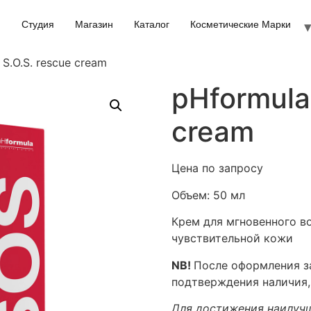
Студия
Магазин
Каталог
Косметические Марки
 S.O.S. rescue cream
pHformula 
cream
Цена по запросу
Объем:
50 мл
Крем для мгновенного в
чувствительной кожи
NB!
После оформления за
подтверждения наличия,
Для достижения наилучш