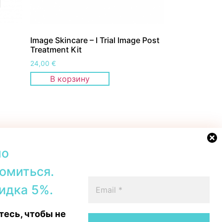
Image Skincare – I Trial Image Post
Treatment Kit
24,00
€
В корзину
но
омиться.
42b, Tallinn
+372 56567067
идка 5%.
00–19:00
Telegram
 16:00
WhatsApp
есь, чтобы не
15:00
Messenger