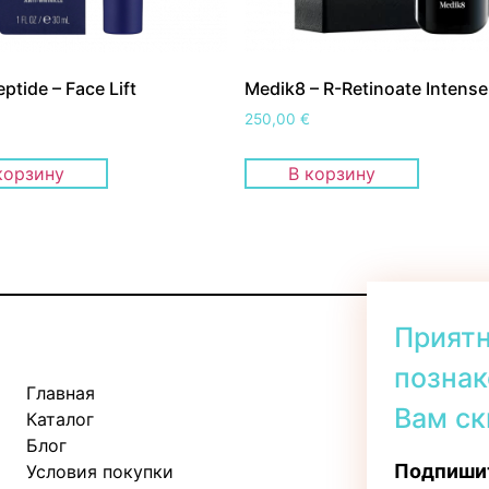
ptide – Face Lift
Medik8 – R-Retinoate Intense
250,00
€
корзину
В корзину
Прият
познак
Главная
Kadaka tee 
Вам ск
Каталог
Пн-Пт: 11:
Блог
Сб: 10:00 -
Подпишит
Условия покупки
Вс: 11:00 - 