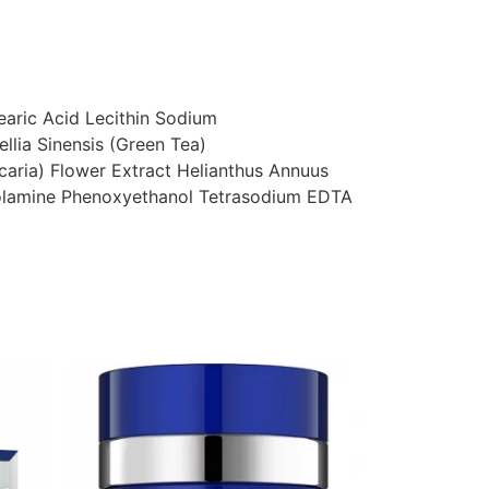
earic Acid
Lecithin
Sodium
llia Sinensis (Green Tea)
caria) Flower Extract
Helianthus Annuus
olamine
Phenoxyethanol
Tetrasodium EDTA