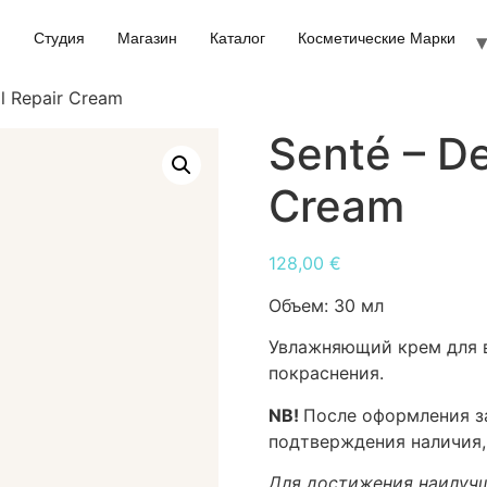
Студия
Магазин
Каталог
Косметические Марки
l Repair Cream
Senté – D
Cream
128,00
€
Объем:
30 мл
Увлажняющий крем для 
покраснения.
NB!
После оформления за
подтверждения наличия,
Для достижения наилучш