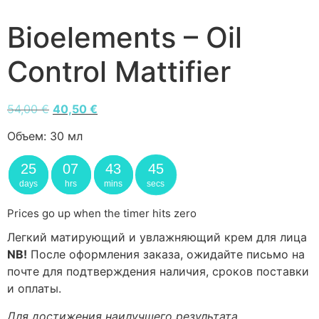
Bioelements – Oil
Control Mattifier
54,00
€
40,50
€
Объем:
30 мл
25
07
43
45
days
hrs
mins
secs
Prices go up when the timer hits zero
Легкий матирующий и увлажняющий крем для лица
NB!
После оформления заказа, ожидайте письмо на
почте для подтверждения наличия, сроков поставки
и оплаты.
Для достижения наилучшего результата,