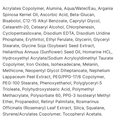
Acrylates Copolymer, Alumina, Aqua/Water/Eau, Argania
Spinosa Kernel Oil, Ascorbic Acid, Beta-Glucan,
Bisabolol, C12-15 Alkyl Benzoate, Caprylyl Glycol,
Ceteareth-20, Cetearyl Alcohol, Chlorphenesin,
Cyclopentasiloxane, Disodium EDTA, Disodium Uridine
Phosphate, Erythritol, Ethyl Ferulate, Glycerin, Glyceryl
Stearate, Glycine Soja (Soybean) Seed Extract,
Helianthus Annuus (Sunflower) Seed Oil, Homarine HCL,
Hydroxyethyl Acrylate/Sodium Acryloyldimethyl Taurate
Copolymer, Iron Oxides, Isohexadecane, Melanin,
Methicone, Neopentyl Glycol Diheptanoate, Nephelium
Lappaceum Peel Extract, PEG/PPG-17/6 Copolymer,
PEG-100 Stearate, Phenoxyethanol, Polyglyceryl-5
Trioleate, Polyhydroxystearic Acid, Polymethyl
Methacrylate, Polysorbate 60, PPG-3 Isostearyl Methyl
Ether, Propanediol, Retinyl Palmitate, Rosmarinus
Officinalis (Rosemary) Leaf Extract, Silica, Squalane,
Styrene/Acrylates Copolymer, Tocopheryl Acetate,