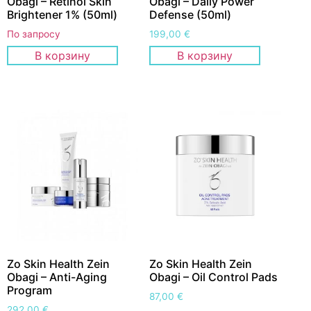
Obagi – Retinol Skin
Obagi – Daily Power
Brightener 1% (50ml)
Defense (50ml)
По запросу
199,00
€
В корзину
В корзину
Zo Skin Health Zein
Zo Skin Health Zein
Obagi – Anti-Aging
Obagi – Oil Control Pads
Program
87,00
€
292,00
€