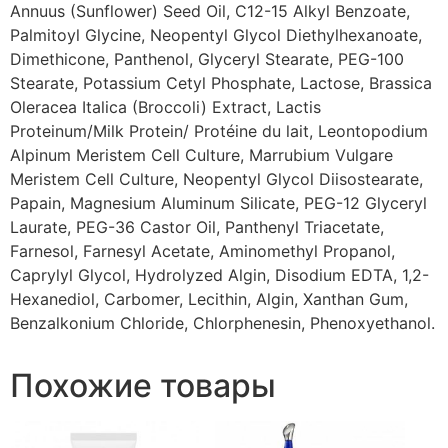
Annuus (Sunflower) Seed Oil, C12-15 Alkyl Benzoate,
Palmitoyl Glycine, Neopentyl Glycol Diethylhexanoate,
Dimethicone, Panthenol, Glyceryl Stearate, PEG-100
Stearate, Potassium Cetyl Phosphate, Lactose, Brassica
Oleracea Italica (Broccoli) Extract, Lactis
Proteinum/Milk Protein/ Protéine du lait, Leontopodium
Alpinum Meristem Cell Culture, Marrubium Vulgare
Meristem Cell Culture, Neopentyl Glycol Diisostearate,
Papain, Magnesium Aluminum Silicate, PEG-12 Glyceryl
Laurate, PEG-36 Castor Oil, Panthenyl Triacetate,
Farnesol, Farnesyl Acetate, Aminomethyl Propanol,
Caprylyl Glycol, Hydrolyzed Algin, Disodium EDTA, 1,2-
Hexanediol, Carbomer, Lecithin, Algin, Xanthan Gum,
Benzalkonium Chloride, Chlorphenesin, Phenoxyethanol.
Похожие товары