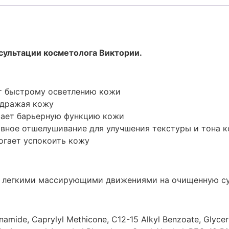
сультации косметолога Виктории.
т быстрому осветлению кожи
здражая кожу
ает барьерную функцию кожи
ивное отшелушивание для улучшения текстуры и тона 
огает успокоить кожу
а легкими массирующими движениями на очищенную су
namide, Caprylyl Methicone, C12-15 Alkyl Benzoate, Glycer