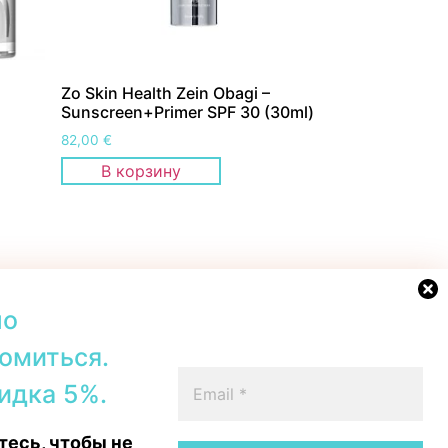
Zo Skin Health Zein Obagi –
Sunscreen+Primer SPF 30 (30ml)
82,00
€
В корзину
но
омиться.
42b, Tallinn
+372 56567067
идка 5%.
00–19:00
Telegram
 16:00
WhatsApp
есь, чтобы не
15:00
Messenger