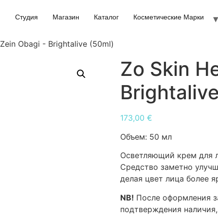
Студия
Магазин
Каталог
Косметические Марки
Zein Obagi - Brightalive (50ml)
Zo Skin He
Brightaliv
173,00
€
Объем:
50 мл
Осветляющий крем для л
Средство заметно улучш
делая цвет лица более я
NB!
После оформления за
подтверждения наличия,