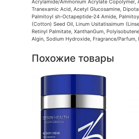
Acrylamide/Ammonium Acrylate Copolymer, A
Tranexamic Acid, Acetyl Glucosamine, Dipotas
Palmitoyl sh-Octapeptide-24 Amide, Palmitoy
(Cotton) Seed Oil, Linum Usitatissimum (Linse
Retinyl Palmitate, XanthanGum, Polyisobutene
Algin, Sodium Hydroxide, Fragrance/Parfum, P
Похожие товары