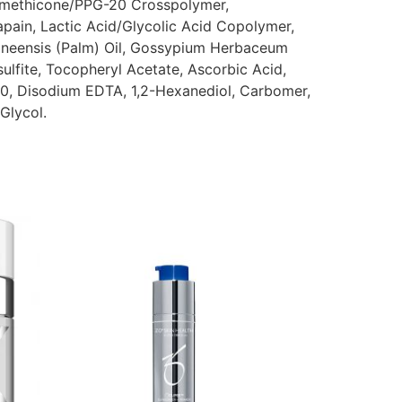
imethicone/PPG-20 Crosspolymer,
apain, Lactic Acid/Glycolic Acid Copolymer,
uineensis (Palm) Oil, Gossypium Herbaceum
ulfite, Tocopheryl Acetate, Ascorbic Acid,
 20, Disodium EDTA, 1,2-Hexanediol, Carbomer,
Glycol.