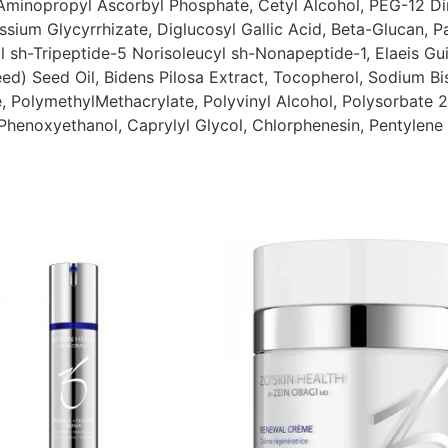
minopropyl Ascorbyl Phosphate, Cetyl Alcohol, PEG-12 D
sium Glycyrrhizate, Diglucosyl Gallic Acid, Beta-Glucan, P
l sh-Tripeptide-5 Norisoleucyl sh-Nonapeptide-1, Elaeis G
ed) Seed Oil, Bidens Pilosa Extract, Tocopherol, Sodium Bis
, PolymethylMethacrylate, Polyvinyl Alcohol, Polysorbate
henoxyethanol, Caprylyl Glycol, Chlorphenesin, Pentylene 