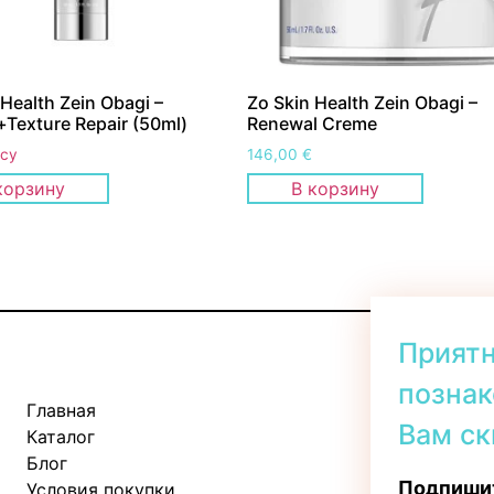
 Health Zein Obagi –
Zo Skin Health Zein Obagi –
+Texture Repair (50ml)
Renewal Creme
осу
146,00
€
корзину
В корзину
Прият
познак
Главная
Kadaka tee 
Вам ск
Каталог
Пн-Пт: 11:
Блог
Сб: 10:00 -
Подпишит
Условия покупки
Вс: 11:00 - 