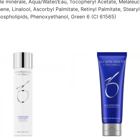
le minérale, Aqua/Water/Eau, Tocopheryl Acetate, Melaleuca 
ne, Linalool, Ascorbyl Palmitate, Retinyl Palmitate, Steary
Phospholipids, Phenoxyethanol, Green 6 (CI 61565)