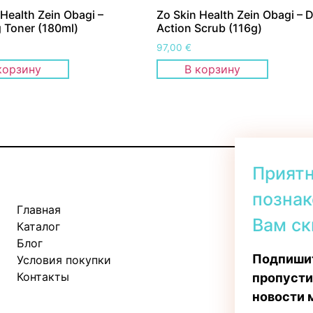
 Health Zein Obagi –
Zo Skin Health Zein Obagi – 
 Toner (180ml)
Action Scrub (116g)
97,00
€
корзину
В корзину
Прият
познак
Главная
Kadaka tee 
Вам ск
Каталог
Пн-Пт: 11:
Блог
Сб: 10:00 -
Подпишит
Условия покупки
Вс: 11:00 - 
Контакты
пропусти
новости 