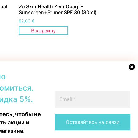
Dual
Zo Skin Health Zein Obagi –
Sunscreen+Primer SPF 30 (30ml)
82,00
€
В корзину
но
омиться.
42b, Tallinn
+372 56567067
идка 5%.
00–19:00
Telegram
 16:00
WhatsApp
есь, чтобы не
15:00
Messenger
Instagram
ть акции и
магазина
.