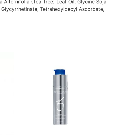
Alternifolia (Tea Tree) Leaf Oil, Glycine Soja
l Glycyrrhetinate, Tetrahexyldecyl Ascorbate,