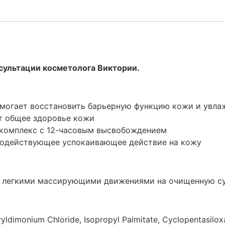
сультации косметолога Виктории.
омогает восстановить барьерную функцию кожи и увла
т общее здоровье кожи
 комплекс с 12-часовым высвобождением
тродействующее успокаивающее действие на кожу
а легкими массирующими движениями на очищенную су
ryldimonium Chloride, Isopropyl Palmitate, Cyclopentasilox