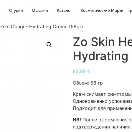
Студия
Магазин
Каталог
Косметические Марки
 Zein Obagi - Hydrating Creme (58gr)
Zo Skin He
Hydrating
83,00
€
Объем:
58 гр
Крем снимает симптомы 
Одновременно успокаива
Подходит для применени
NB!
После оформления за
подтверждения наличия,