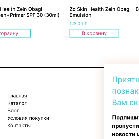
 Health Zein Obagi –
Zo Skin Health Zein Obagi – 
en+Primer SPF 30 (30ml)
Emulsion
128,00
€
корзину
В корзину
Прият
познак
Главная
Kadaka tee 
Вам ск
Каталог
Пн-Пт: 11:
Блог
Сб: 10:00 -
Подпишит
Условия покупки
Вс: 11:00 - 
Контакты
пропусти
новости 