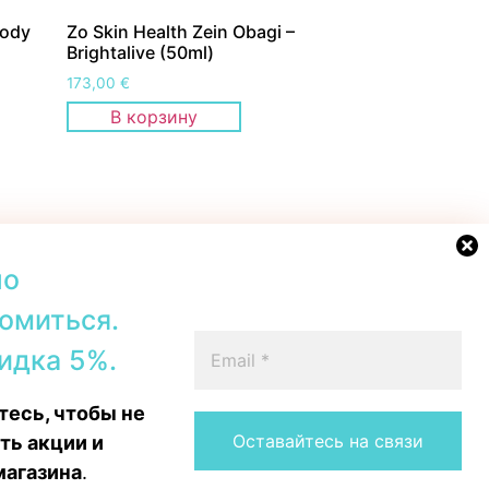
Body
Zo Skin Health Zein Obagi –
Brightalive (50ml)
173,00
€
В корзину
но
омиться.
42b, Tallinn
+372 56567067
идка 5%.
00–19:00
Telegram
 16:00
WhatsApp
есь, чтобы не
15:00
Messenger
Instagram
ть акции и
магазина
.