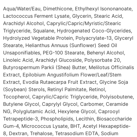
Aqua/Water/Eau, Dimethicone, Ethylhexyl Isononanoate,
Lactococcus Ferment Lysate, Glycerin, Stearic Acid,
Arachidyl Alcohol, Caprylic/Capric/Myristic/Stearic
Triglyceride, Squalane, Hydrogenated Coco-Glycerides,
Hydrolyzed Vegetable Protein, Polyacrylate-13, Glyceryl
Stearate, Helianthus Annuus (Sunflower) Seed Oil
Unsaponifiables, PEG-100 Stearate, Behenyl Alcohol,
Linoleic Acid, Arachidyl Glucoside, Polysorbate 20,
Butyrospermum Parkii (Shea) Butter, Melilotus Officinalis
Extract, Epilobium Angustifolium Flower/Leaf/Stem
Extract, Evodia Rutaecarpa Fruit Extract, Glycine Soja
(Soybean) Sterols, Retinyl Palmitate, Retinol,
Tocopherol, Caprylic/Capric Triglyceride, Polyisobutene,
Butylene Glycol, Caprylyl Glycol, Carbomer, Ceramide
NG, Polyglutamic Acid, Hexylene Glycol, Caprooyl
Tetrapeptide-3, Phospholipids, Lecithin, Biosacccharide
Gum-4, Micrococcus Lysate, BHT, Acetyl Hexapeptide-
8, Dextran, Trehalose, Tetrasodium EDTA, Sodium