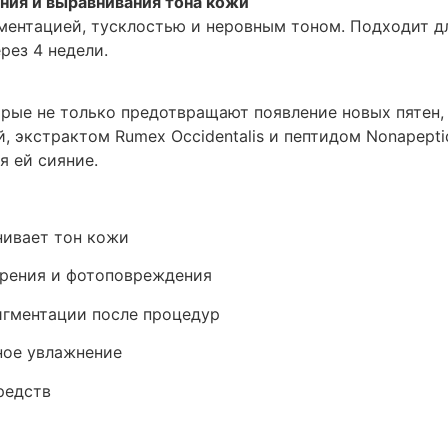
ения и выравнивания тона кожи
ментацией, тусклостью и неровным тоном. Подходит д
рез 4 недели.
рые не только предотвращают появление новых пятен
, экстрактом Rumex Occidentalis и пептидом Nonapept
я ей сияние.
нивает тон кожи
арения и фотоповреждения
игментации после процедур
ное увлажнение
редств