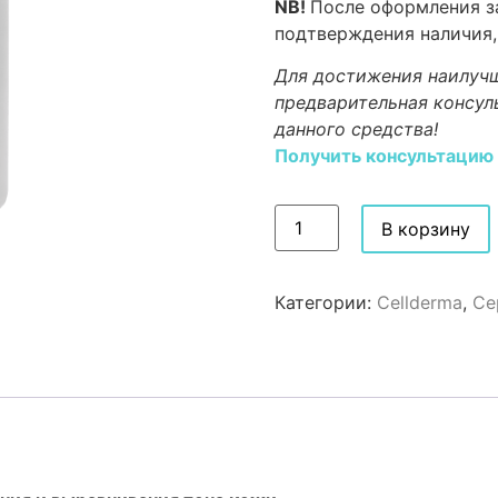
NB!
После оформления за
подтверждения наличия,
Для достижения наилучш
предварительная консул
данного средства!
Получить консультацию
В корзину
Категории:
Cellderma
,
Се