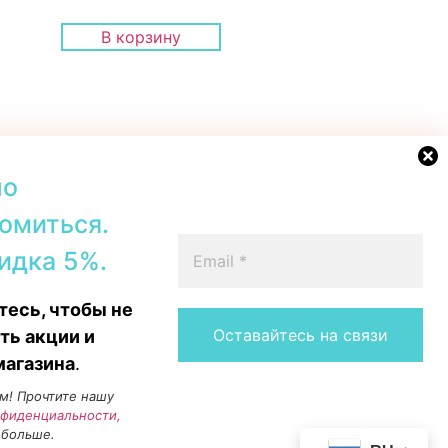
В корзину
но
омиться.
42b, Tallinn
+372 56567067
идка 5%.
00–19:00
Telegram
 16:00
WhatsApp
есь, чтобы не
15:00
Messenger
Instagram
ть акции и
магазина
.
м! Прочтите нашу
нфиденциальности,
 больше.