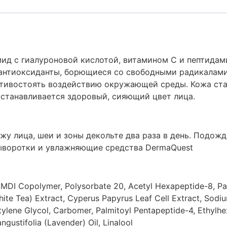
ид с гиалуроновой кислотой, витамином С и пептидам
антиоксиданты, борющиеся со свободными радикалами
отивостоять воздействию окружающей среды. Кожа ста
сстанавливается здоровый, сияющий цвет лица.
жу лица, шеи и зоны декольте два раза в день. Подож
сыворотки и увлажняющие средства DermaQuest
SMDI Copolymer, Polysorbate 20, Acetyl Hexapeptide-8, Pal
White Tea) Extract, Cyperus Papyrus Leaf Cell Extract, So
lene Glycol, Carbomer, Palmitoyl Pentapeptide-4, Ethylhexy
gustifolia (Lavender) Oil, Linalool