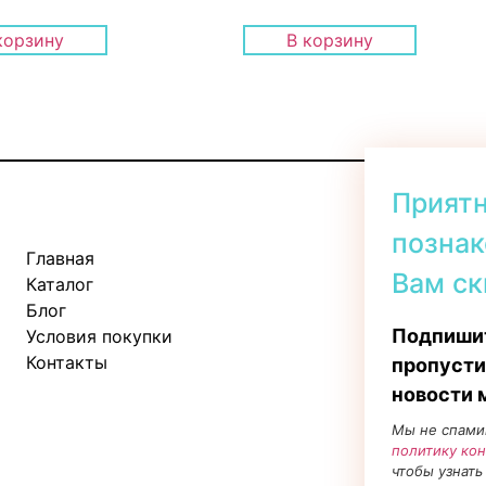
корзину
В корзину
Прият
познак
Главная
Kadaka tee 
Вам ск
Каталог
Пн-Пт: 11:
Блог
Сб: 10:00 -
Подпишит
Условия покупки
Вс: 11:00 - 
Контакты
пропусти
новости 
Мы не спами
политику ко
чтобы узнать