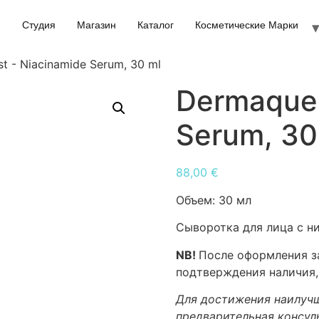
Студия
Магазин
Каталог
Косметические Марки
t - Niacinamide Serum, 30 ml
Dermaques
Serum, 30
88,00
€
Объем:
30 мл
Сыворотка для лица с н
NB!
После оформления за
подтверждения наличия,
Для достижения наилучш
предварительная консул