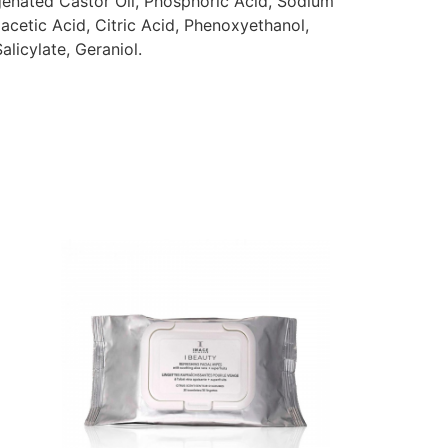
ogenated Castor Oil, Phosphoric Acid, Sodium
cetic Acid, Citric Acid, Phenoxyethanol,
licylate, Geraniol.