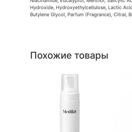
Niacinamide, Eucalyptol, Menthol, Salicylic A
Hydroxide, Hydroxyethylcellulose, Lactic Aci
Butylene Glycol, Parfum (Fragrance), Citral, B
Похожие товары