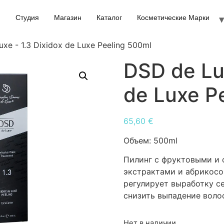
Студия
Магазин
Каталог
Косметические Марки
xe - 1.3 Dixidox de Luxe Peeling 500ml
DSD de Lux
de Luxe P
65,60
€
Объем:
500ml
Пилинг с фруктовыми и 
экстрактами и абрикосо
регулирует выработку с
снизить выпадение воло
Нет в наличии