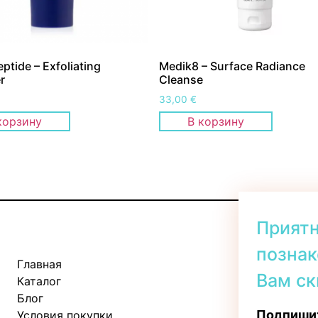
ptide – Exfoliating
Medik8 – Surface Radiance
r
Cleanse
33,00
€
корзину
В корзину
Прият
познак
Главная
Kadaka tee 
Вам ск
Каталог
Пн-Пт: 11:
Блог
Сб: 10:00 -
Подпишит
Условия покупки
Вс: 11:00 - 