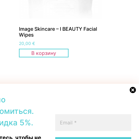
Image Skincare – I BEAUTY Facial
Wipes
20,00
€
В корзину
но
омиться.
42b, Tallinn
+372 56567067
идка 5%.
00–19:00
Telegram
 16:00
WhatsApp
есь, чтобы не
15:00
Messenger