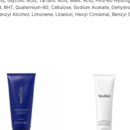
cid, Glycolic Acid, Tartaric Acid, Malic Acid, PEG-60 Hydr
d, BHT, Quaternium-80, Cellulose, Sodium Acetate, Dehydroa
enzyl Alcohol, Limonene, Linalool, Hexyl Cinnamal, Benzyl Sa