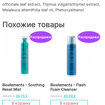
officinale leaf extract, Thymus vulgaris(thyme) extract,
Melaleuca alternifolia leaf oli, Phenoxyethanol.
Похожие товары
Распродажа!
Распродажа!
Bioelements – Soothing
Bioelements – Flash
Reset Mist
Foam Cleanser
49,00
€
36,75
€
54,00
€
40,50
€
В корзину
В корзину