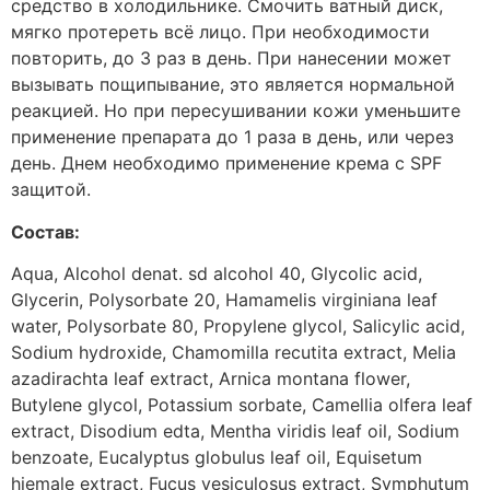
средство в холодильнике. Смочить ватный диск,
мягко протереть всё лицо. При необходимости
повторить, до 3 раз в день. При нанесении может
вызывать пощипывание, это является нормальной
реакцией. Но при пересушивании кожи уменьшите
применение препарата до 1 раза в день, или через
день. Днем необходимо применение крема с SPF
защитой.
Состав:
Aqua, Alcohol denat. sd alcohol 40, Glycolic acid,
Glycerin, Polysorbate 20, Hamamelis virginiana leaf
water, Polysorbate 80, Propylene glycol, Salicylic acid,
Sodium hydroxide, Chamomilla recutita extract, Melia
azadirachta leaf extract, Arnica montana flower,
Butylene glycol, Potassium sorbate, Camellia olfera leaf
extract, Disodium edta, Mentha viridis leaf oil, Sodium
benzoate, Eucalyptus globulus leaf oil, Equisetum
hiemale extract, Fucus vesiculosus extract, Symphutum