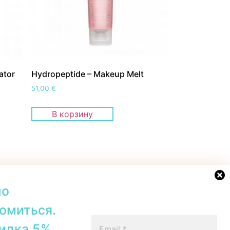
ator
Hydropeptide – Makeup Melt
51,00
€
В корзину
но
омиться.
42b, Tallinn
+372 56567067
идка 5%.
00–19:00
Telegram