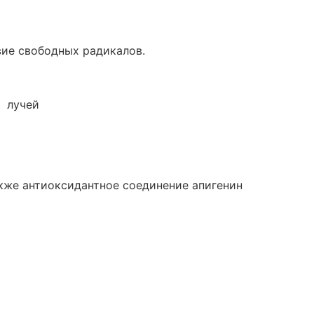
ие свободных радикалов.
B лучей
кже антиоксидантное соединение апигенин