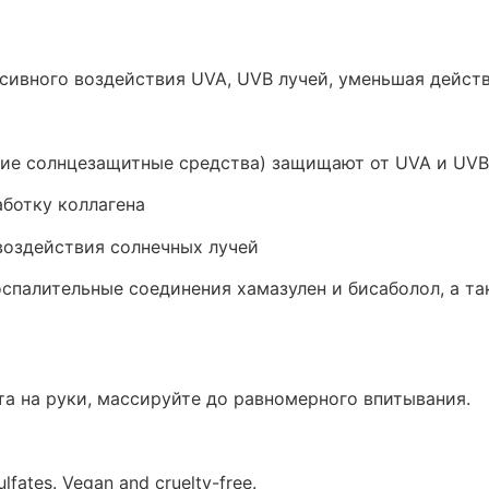
ивного воздействия UVA, UVB лучей, уменьшая действ
ские солнцезащитные средства) защищают от UVA и UV
аботку коллагена
воздействия солнечных лучей
палительные соединения хамазулен и бисаболол, а та
а на руки, массируйте до равномерного впитывания.
ulfates. Vegan and cruelty-free.