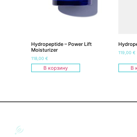
Hydropeptide – Power Lift
Hydrope
Moisturizer
119,00
€
118,00
€
В корзину
В 