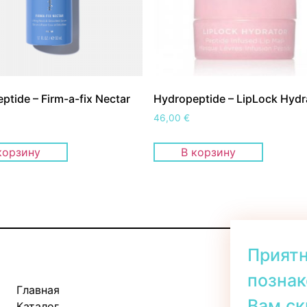
ptide – Firm-a-fix Nectar
Hydropeptide – LipLock Hydr
46,00
€
корзину
В корзину
Прият
познак
Главная
Kadaka tee 
Вам ск
Каталог
Пн-Пт: 11: