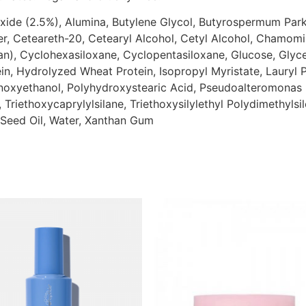
xide (2.5%), Alumina, Butylene Glycol, Butyrospermum Parki
, Ceteareth-20, Cetearyl Alcohol, Cetyl Alcohol, Chamomill
), Cyclohexasiloxane, Cyclopentasiloxane, Glucose, Glyceri
n, Hydrolyzed Wheat Protein, Isopropyl Myristate, Lauryl 
enoxyethanol, Polyhydroxystearic Acid, Pseudoalteromonas
 Triethoxycaprylylsilane, Triethoxysilylethyl Polydimethylsi
e) Seed Oil, Water, Xanthan Gum