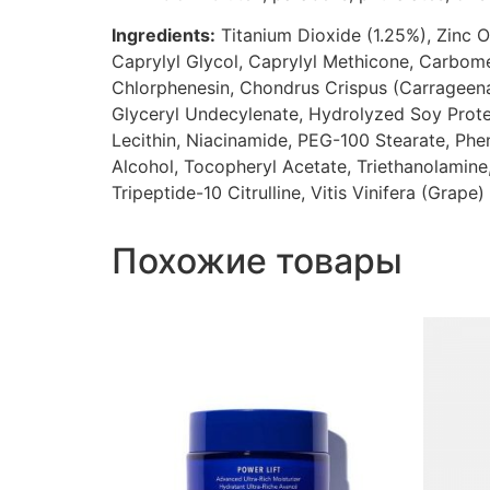
Ingredients:
Titanium Dioxide (1.25%), Zinc O
Caprylyl Glycol, Caprylyl Methicone, Carbomer
Chlorphenesin, Chondrus Crispus (Carrageenan
Glyceryl Undecylenate, Hydrolyzed Soy Protei
Lecithin, Niacinamide, PEG-100 Stearate, Ph
Alcohol, Tocopheryl Acetate, Triethanolamine,
Tripeptide-10 Citrulline, Vitis Vinifera (Grap
Похожие товары