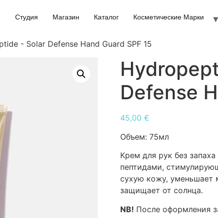
Студия
Магазин
Каталог
Косметические Марки
tide - Solar Defense Hand Guard SPF 15
Hydropept
Defense H
45,00
€
Объем:
75мл
Крем для рук без запах
пептидами, стимулирующ
сухую кожу, уменьшает 
защищает от солнца.
NB!
После оформления за