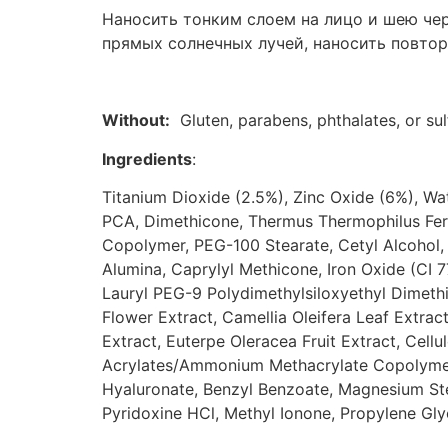
Наносить тонким слоем на лицо и шею че
прямых солнечных лучей, наносить повтор
Without:
Gluten, parabens, phthalates, or sul
Ingredients
:
Titanium Dioxide (2.5%), Zinc Oxide (6%), Wa
PCA, Dimethicone, Thermus Thermophilus Ferm
Copolymer, PEG-100 Stearate, Cetyl Alcohol, P
Alumina, Caprylyl Methicone, Iron Oxide (CI 
Lauryl PEG-9 Polydimethylsiloxyethyl Dimethic
Flower Extract, Camellia Oleifera Leaf Extrac
Extract, Euterpe Oleracea Fruit Extract, Cellu
Acrylates/Ammonium Methacrylate Copolymer,
Hyaluronate, Benzyl Benzoate, Magnesium Stear
Pyridoxine HCl, Methyl Ionone, Propylene Glyc