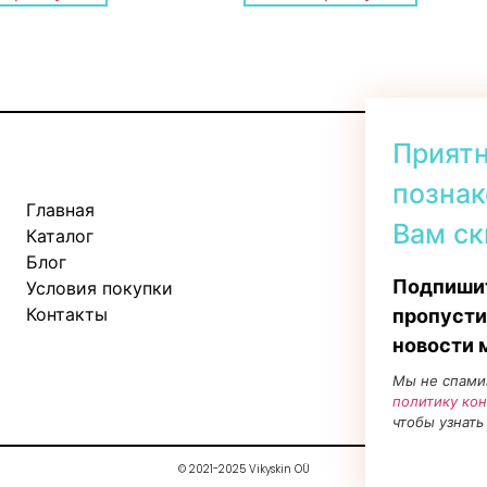
Прият
познак
Главная
Kadaka tee 
Вам ск
Каталог
Пн-Пт: 11:
Блог
Сб: 10:00 -
Подпишит
Условия покупки
Вс: 11:00 - 
Контакты
пропусти
новости 
Мы не спами
политику ко
чтобы узнать
© 2021-2025 Vikyskin OÜ