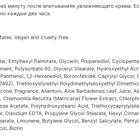
рез минуту после впитыванияя увлажняющего крема. Е
но каждые два часа.
fates. Vegan and cruelty-free.
ter, Ethylhexyl Palmitate, Glycerin, Propanediol, Cyclopent
ent, Polysorbate 60, Glyceryl Stearate, Hydroxyethyl Acr
anthenol, 1,2-Hexanediol, Boron Nitride, Caprylyl Glycol, 
77492), Triethoxysilylethyl Polydimethylsiloxyethyl Dimeth
one, Fragrance, Allantoin, Aloe Barbadensis Leaf Juice, Alp
t, Chamomilla Recutita (Matricaria) Flower Extract, Chlorp
lose Acetate, Polyhydroxystearic Acid, Triethoxycaprylylsila
 Disodium EDTA, Propylene Glycol Stearate, Hexyl Cinnama
ate, Limonene, Butylene Glycol, Benzyl Salicylate, Pentylen
ol, Biotin