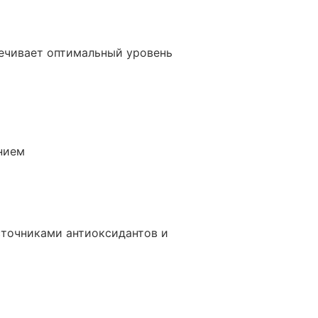
печивает оптимальный уровень
нием
источниками антиоксидантов и