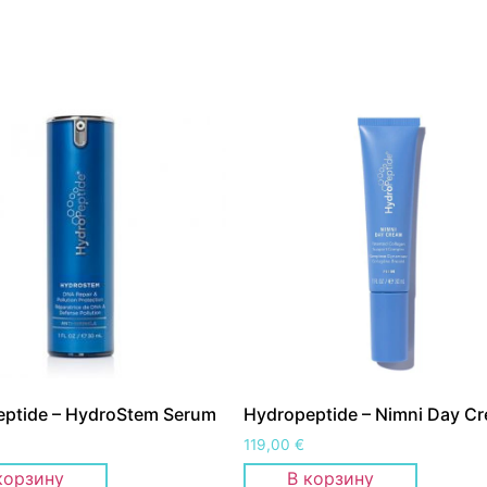
ptide – HydroStem Serum
Hydropeptide – Nimni Day C
119,00
€
корзину
В корзину