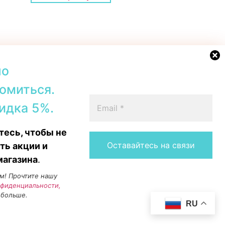
но
омиться.
42b, Tallinn
+372 56567067
идка 5%.
00–19:00
Telegram
 16:00
WhatsApp
есь, чтобы не
15:00
Messenger
Instagram
ть акции и
магазина
.
м! Прочтите нашу
нфиденциальности,
 больше.
RU