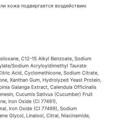
сли кожа подвергается воздействию
asiloxane, C12-15 Alkyl Benzoate, Sodium
ylate/Sodium Acryloyldimethyl Taurate
Citric Acid, Cyclomethicone, Sodium Citrate,
icone, Xanthan Gum, Hydrolyzed Yeast Protein,
inia Galanga Extract, Calendula Officinalis
henesin, Cucumis Sativus (Cucumber) Fruit
ne, Iron Oxide (CI 77491),
l, Iron Oxide (CI 77499), Sodium
e Glycol, Linalool, Citral, Niacinamide,