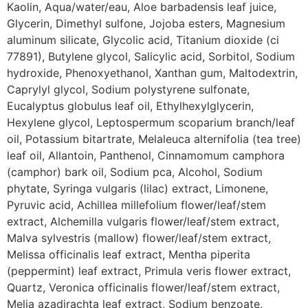
Kaolin, Aqua/water/eau, Aloe barbadensis leaf juice,
Glycerin, Dimethyl sulfone, Jojoba esters, Magnesium
aluminum silicate, Glycolic acid, Titanium dioxide (ci
77891), Butylene glycol, Salicylic acid, Sorbitol, Sodium
hydroxide, Phenoxyethanol, Xanthan gum, Maltodextrin,
Caprylyl glycol, Sodium polystyrene sulfonate,
Eucalyptus globulus leaf oil, Ethylhexylglycerin,
Hexylene glycol, Leptospermum scoparium branch/leaf
oil, Potassium bitartrate, Melaleuca alternifolia (tea tree)
leaf oil, Allantoin, Panthenol, Cinnamomum camphora
(camphor) bark oil, Sodium pca, Alcohol, Sodium
phytate, Syringa vulgaris (lilac) extract, Limonene,
Pyruvic acid, Achillea millefolium flower/leaf/stem
extract, Alchemilla vulgaris flower/leaf/stem extract,
Malva sylvestris (mallow) flower/leaf/stem extract,
Melissa officinalis leaf extract, Mentha piperita
(peppermint) leaf extract, Primula veris flower extract,
Quartz, Veronica officinalis flower/leaf/stem extract,
Melia azadirachta leaf extract, Sodium benzoate,