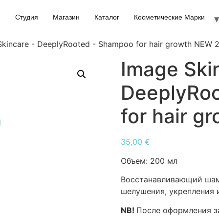
Студия
Магазин
Каталог
Косметические Марки
Skincare - DeeplyRooted - Shampoo for hair growth NEW 
Image Ski
DeeplyRo
for hair 
35,00
€
Объем:
200 мл
Восстанавливающий шам
шелушения, укрепления и
NB!
После оформления за