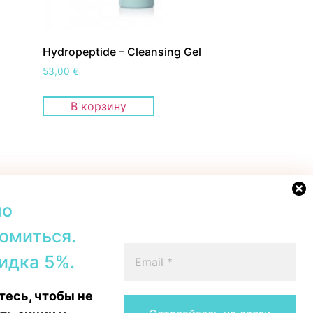
Hydropeptide – Cleansing Gel
53,00
€
В корзину
но
омиться.
42b, Tallinn
+372 56567067
идка 5%.
00–19:00
Telegram
 16:00
WhatsApp
есь, чтобы не
15:00
Messenger