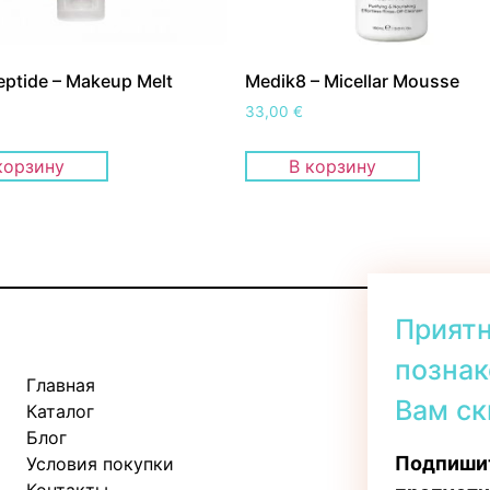
ptide – Makeup Melt
Medik8 – Micellar Mousse
33,00
€
корзину
В корзину
Прият
познак
Главная
Kadaka tee 
Вам ск
Каталог
Пн-Пт: 11:
Блог
Сб: 10:00 -
Подпишит
Условия покупки
Вс: 11:00 - 