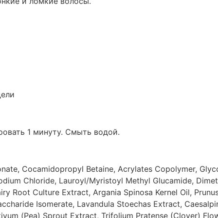
онкие и ломкие волосы.
дели
овать 1 минуту. Смыть водой.
onate, Cocamidopropyl Betaine, Acrylates Copolymer, Glyco
dium Chloride, Lauroyl/Myristoyl Methyl Glucamide, Dimeth
y Root Culture Extract, Argania Spinosa Kernel Oil, Prunus
 Saccharide Isomerate, Lavandula Stoechas Extract, Caesalpi
ivum (Pea) Sprout Extract, Trifolium Pratense (Clover) Flow