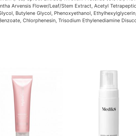
entha Arvensis Flower/Leaf/Stem Extract, Acetyl Tetrapepti
lycol, Butylene Glycol, Phenoxyethanol, Ethylhexylglycerin,
enzoate, Chlorphenesin, Trisodium Ethylenediamine Disuc