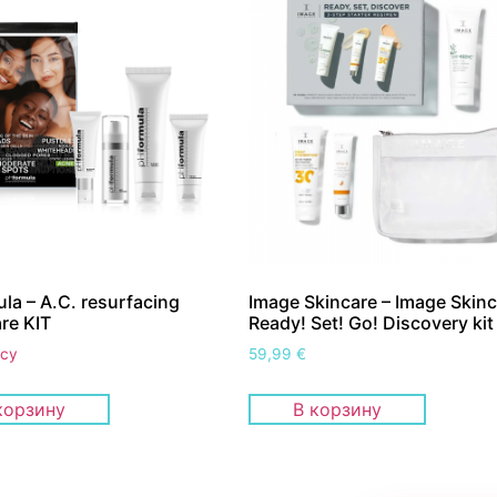
la – A.C. resurfacing
Image Skincare – Image Skinc
re KIT
Ready! Set! Go! Discovery kit
осу
59,99
€
корзину
В корзину