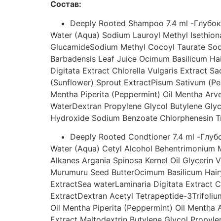
Состав:
Deeply Rooted Shampoo 7.4 ml -Глуб
Water (Aqua) Sodium Lauroyl Methyl Isethio
GlucamideSodium Methyl Cocoyl Taurate Sodi
Barbadensis Leaf Juice Ocimum Basilicum Hair
Digitata Extract Chlorella Vulgaris Extract 
(Sunflower) Sprout ExtractPisum Sativum (Pea
Mentha Piperita (Peppermint) Oil Mentha Arv
WaterDextran Propylene Glycol Butylene Glyc
Hydroxide Sodium Benzoate Chlorphenesin T
Deeply Rooted Condtioner 7.4 ml -Гл
Water (Aqua)
Cetyl Alcohol
Behentrimonium 
Alkanes
Argania Spinosa Kernel Oil
Glycerin
V
Murumuru Seed Butter
Ocimum Basilicum Hairy
Extract
Sea water
Laminaria Digitata Extract
C
Extract
Dextran
Acetyl Tetrapeptide-3
Trifoli
Oil
Mentha Piperita (Peppermint) Oil
Mentha A
Extract
Maltodextrin
Butylene Glycol
Propyle