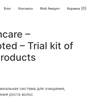
Блог
Контакты
Мой Аккаунт
Корзина (0)
ncare –
ed – Trial kit of
products
никальная система для очищения,
ения роста волос