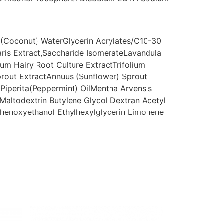
 (Coconut) Water
Glycerin
Acrylates/C10-30
aris Extract,Saccharide Isomerate
Lavandula
um Hairy Root Culture Extract
Trifolium
rout Extract
Annuus (Sunflower) Sprout
Piperita(Peppermint) Oil
Mentha Arvensis
Maltodextrin
Butylene Glycol
Dextran
Acetyl
henoxyethanol
Ethylhexylglycerin
Limonene