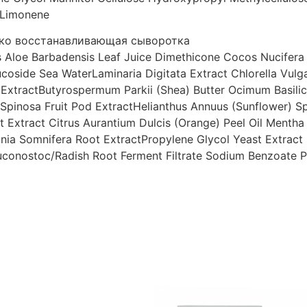
Limonene
боко восстанавливающая сыворотка
s
Aloe Barbadensis Leaf Juice
Dimethicone
Cocos Nucifera
ucoside
Sea Water
Laminaria Digitata Extract
Chlorella Vulg
Extract
Butyrospermum Parkii (Shea) Butter
Ocimum Basilic
 Spinosa Fruit Pod Extract
Helianthus Annuus (Sunflower) Sp
t Extract
Citrus Aurantium Dulcis (Orange) Peel Oil
Mentha 
nia Somnifera Root Extract
Propylene Glycol
Yeast Extract
uconostoc/Radish Root Ferment Filtrate
Sodium Benzoate
P