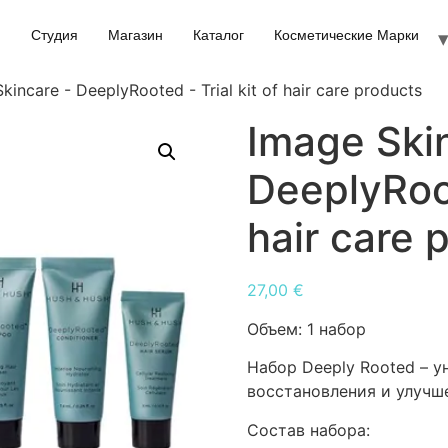
Студия
Магазин
Каталог
Косметические Марки
kincare - DeeplyRooted - Trial kit of hair care products
Image Ski
DeeplyRoot
hair care 
27,00
€
Объем:
1 набор
Набор Deeply Rooted – у
восстановления и улучш
Состав набора: