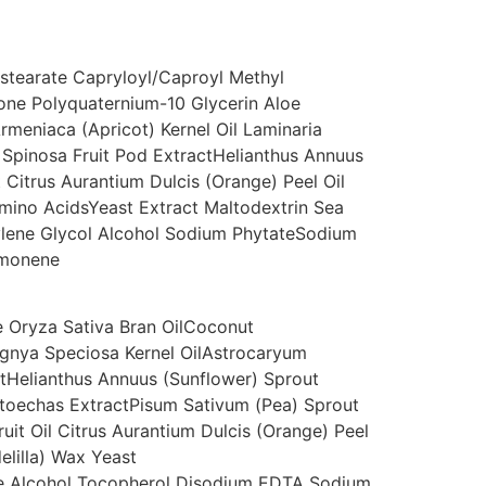
stearate Capryloyl/Caproyl Methyl
ne Polyquaternium-10 Glycerin Aloe
rmeniaca (Apricot) Kernel Oil Laminaria
a Spinosa Fruit Pod ExtractHelianthus Annuus
 Citrus Aurantium Dulcis (Orange) Peel Oil
mino AcidsYeast Extract Maltodextrin Sea
xylene Glycol Alcohol Sodium PhytateSodium
imonene
e
Oryza Sativa Bran Oil
Coconut
gnya Speciosa Kernel Oil
Astrocaryum
t
Helianthus Annuus (Sunflower) Sprout
toechas Extract
Pisum Sativum (Pea) Sprout
uit Oil
Citrus Aurantium Dulcis (Orange) Peel
elilla) Wax
Yeast
se
Alcohol
Tocopherol
Disodium EDTA
Sodium