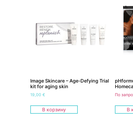
Image Skincare – Age-Defying Trial
pHformu
kit for aging skin
Homeca
19,00
€
По запр
В корзину
В 