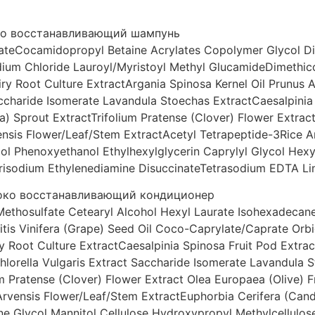
око восстанавливающий шампунь
nateCocamidopropyl Betaine Acrylates Copolymer Glycol Di
um Chloride Lauroyl/Myristoyl Methyl GlucamideDimethico
y Root Culture ExtractArgania Spinosa Kernel Oil Prunus A
Saccharide Isomerate Lavandula Stoechas ExtractCaesalpini
) Sprout ExtractTrifolium Pratense (Clover) Flower Extract
ensis Flower/Leaf/Stem ExtractAcetyl Tetrapeptide-3Rice A
ol Phenoxyethanol Ethylhexylglycerin Caprylyl Glycol He
risodium Ethylenediamine DisuccinateTetrasodium EDTA L
убоко восстанавливающий кондиционер
Methosulfate
Cetearyl Alcohol
Hexyl Laurate
Isohexadecan
itis Vinifera (Grape) Seed Oil
Coco-Caprylate/Caprate
Orbi
 Root Culture Extract
Caesalpinia Spinosa Fruit Pod Extrac
hlorella Vulgaris Extract
Saccharide Isomerate
Lavandula S
um Pratense (Clover) Flower Extract
Olea Europaea (Olive) Fr
rvensis Flower/Leaf/Stem Extract
Euphorbia Cerifera (Cand
ne Glycol
Mannitol
Cellulose
Hydroxypropyl Methylcellulo