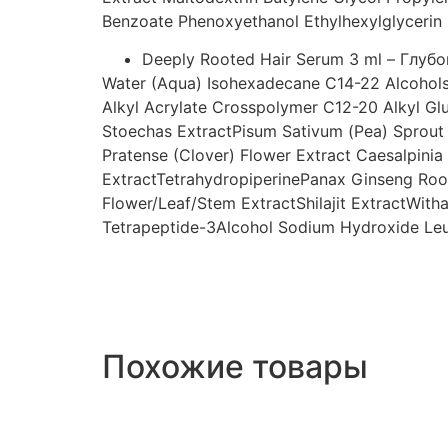
Benzoate
Phenoxyethanol
Ethylhexylglycerin
Deeply Rooted Hair Serum 3 ml – Глу
Water (Aqua)
Isohexadecane
C14-22 Alcohol
Alkyl Acrylate Crosspolymer
C12-20 Alkyl Gl
Stoechas Extract
Pisum Sativum (Pea) Sprout 
Pratense (Clover) Flower Extract
Caesalpinia
Extract
Tetrahydropiperine
Panax Ginseng Roo
Flower/Leaf/Stem Extract
Shilajit Extract
Witha
Tetrapeptide-3
Alcohol
Sodium Hydroxide
Le
Похожие товары